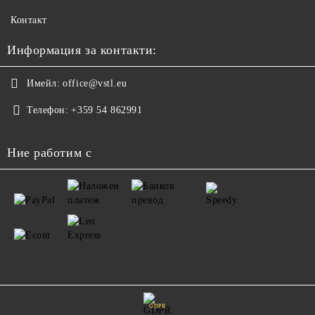
Контакт
Информация за контакти:
Имейл:
office@vstl.eu
Телефон:
+359 54 862991
Ние работим с
GDPR