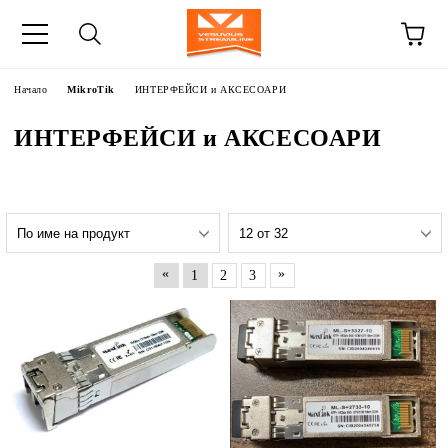
Начало
MikroTik
ИНТЕРФЕЙСИ и АКСЕСОАРИ
ИНТЕРФЕЙСИ и АКСЕСОАРИ
«
»
1
2
3