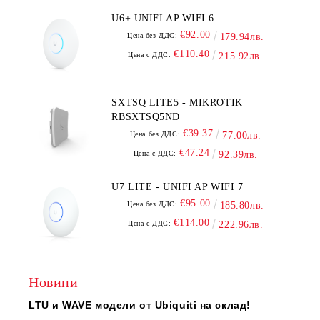
U6+ UNIFI AP WIFI 6
€92.00
Цена без ДДС:
179.94лв.
€110.40
Цена с ДДС:
215.92лв.
SXTSQ LITE5 - MIKROTIK
RBSXTSQ5ND
€39.37
Цена без ДДС:
77.00лв.
€47.24
Цена с ДДС:
92.39лв.
U7 LITE - UNIFI AP WIFI 7
€95.00
Цена без ДДС:
185.80лв.
€114.00
Цена с ДДС:
222.96лв.
Новини
LTU и WAVE модели от Ubiquiti на склад!