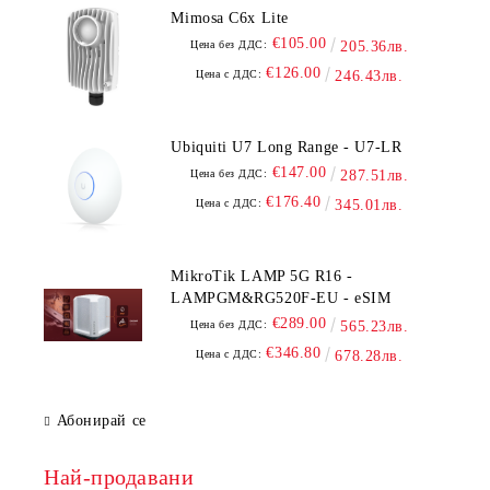
Mimosa C6x Lite
€105.00
Цена без ДДС:
205.36лв.
€126.00
Цена с ДДС:
246.43лв.
Ubiquiti U7 Long Range - U7-LR
€147.00
Цена без ДДС:
287.51лв.
€176.40
Цена с ДДС:
345.01лв.
MikroTik LAMP 5G R16 -
LAMPGM&RG520F-EU - eSIM
€289.00
Цена без ДДС:
565.23лв.
€346.80
Цена с ДДС:
678.28лв.
Абонирай се
Най-продавани