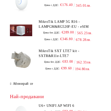
€176.40
Цена с ДДС:
345.01лв.
MikroTik LAMP 5G R16 -
LAMPGM&RG520F-EU - eSIM
€289.00
Цена без ДДС:
565.23лв.
€346.80
Цена с ДДС:
678.28лв.
MikroTik SXT LTE7 kit -
SXTR&R11e-LTE7
€83.00
Цена без ДДС:
162.33лв.
€99.60
Цена с ДДС:
194.80лв.
Абонирай се
Най-продавани
U6+ UNIFI AP WIFI 6