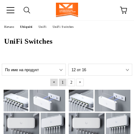
Начало
Ubiquiti
UniFi
UniFi Switches
UniFi Switches
«
»
1
2