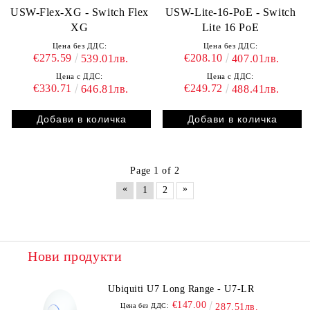
USW-Flex-XG - Switch Flex
USW-Lite-16-PoE - Switch
XG
Lite 16 PoE
Цена без ДДС:
Цена без ДДС:
€275.59
€208.10
539.01лв.
407.01лв.
Цена с ДДС:
Цена с ДДС:
€330.71
€249.72
646.81лв.
488.41лв.
Page 1 of 2
«
»
1
2
Нови продукти
Ubiquiti U7 Long Range - U7-LR
€147.00
Цена без ДДС:
287.51лв.