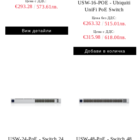
Цена с ДДС:
USW-16-POE - Ubiquiti
€293.28
573.61лв.
UniFi PoE Switch
Цена без ДДС:
€263.32
515.01лв.
Виж детайли
Цена с ДДС:
€315.98
618.00лв.
USW-24-PoE - Switch 24
USW-48-PoE - Switch 48