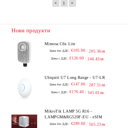
«
»
1
Нови продукти
Mimosa C6x Lite
€105.00
Цена без ДДС:
205.36лв.
€126.00
Цена с ДДС:
246.43лв.
Ubiquiti U7 Long Range - U7-LR
€147.00
Цена без ДДС:
287.51лв.
€176.40
Цена с ДДС:
345.01лв.
MikroTik LAMP 5G R16 -
LAMPGM&RG520F-EU - eSIM
€289.00
Цена без ДДС:
565.23лв.