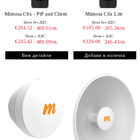
Mimosa C6x - PtP and Client
Mimosa C6x Lite
Цена без ДДС:
Цена без ДДС:
€204.52
€105.00
400.01лв.
205.36лв.
Цена с ДДС:
Цена с ДДС:
€245.42
€126.00
480.00лв.
246.43лв.
Виж детайли