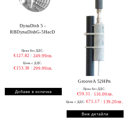
DynaDish 5 -
RBDynaDishG-5HacD
Цена без ДДС:
€127.82
249.99лв.
Цена с ДДС:
€153.38
299.99лв.
GrooveA 52HPn
Цена без ДДС:
€59.31
116.00лв.
€71.17
139.20лв.
Цена с ДДС:
Виж детайли