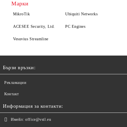
Марки
MikroTik
Ubiquiti Networks
ACESEE Security, Ltd.
PC Engines
Vesuvius Streamline
Бързи връзки:
Рекламации
Контакт
Информация за контакти:
Имейл:
office@vstl.eu