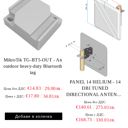
MikroTik TG-BT5-OUT - An
outdoor heavy-duty Bluetooth
tag
PANEL 14 HELIUM - 14
€14.83
DBI TUNED
29.00лв.
Цена без ДДС:
DIRECTIONAL ANTENNA
€17.80
34.81лв.
Цена с ДДС:
(EU 868)
Цена без ДДС:
€140.61
275.01лв.
Цена с ДДС:
€168.73
330.01лв.