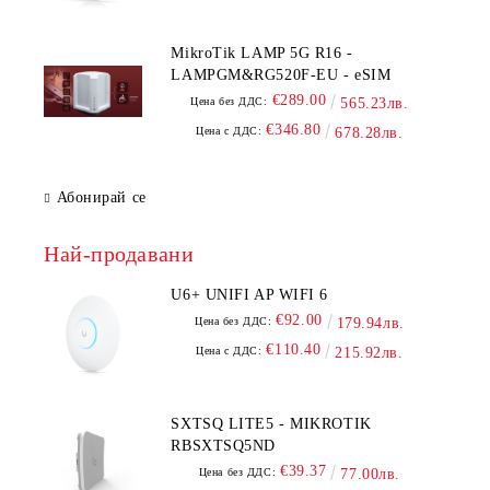
MikroTik LAMP 5G R16 -
LAMPGM&RG520F-EU - eSIM
€289.00
Цена без ДДС:
565.23лв.
€346.80
Цена с ДДС:
678.28лв.
Абонирай се
Най-продавани
U6+ UNIFI AP WIFI 6
€92.00
Цена без ДДС:
179.94лв.
€110.40
Цена с ДДС:
215.92лв.
SXTSQ LITE5 - MIKROTIK
RBSXTSQ5ND
€39.37
Цена без ДДС:
77.00лв.