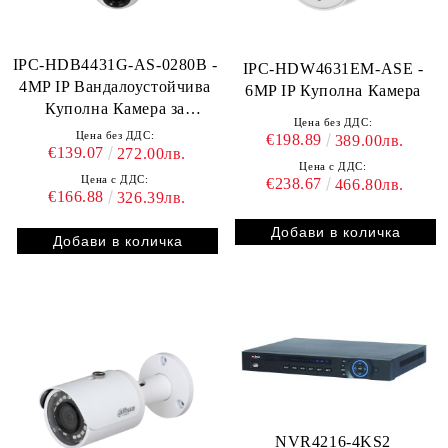
IPC-HDB4431G-AS-0280B -
IPC-HDW4631EM-ASE -
4MP IP Вандалоустойчива
6MP IP Куполна Камера
Куполна Камера за
Цена без ДДС:
Вграждане
Цена без ДДС:
€198.89
389.00лв.
€139.07
272.00лв.
Цена с ДДС:
Цена с ДДС:
€238.67
466.80лв.
€166.88
326.39лв.
NVR4216‐4KS2