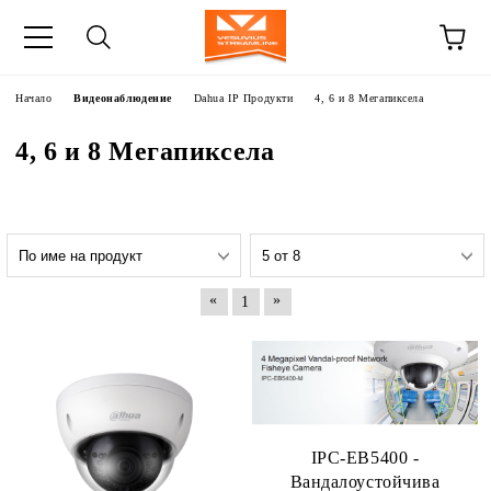
Начало
Видеонаблюдение
Dahua IP Продукти
4, 6 и 8 Мегапиксела
4, 6 и 8 Мегапиксела
«
»
1
IPC-EB5400 -
Вандалоустойчива