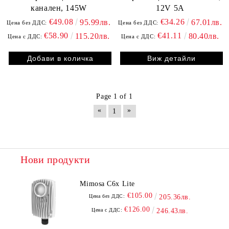
канален, 145W
12V 5A
€49.08
€34.26
95.99лв.
67.01лв.
Цена без ДДС:
Цена без ДДС:
€58.90
€41.11
115.20лв.
80.40лв.
Цена с ДДС:
Цена с ДДС:
Виж детайли
Page 1 of 1
«
»
1
Нови продукти
Mimosa C6x Lite
€105.00
Цена без ДДС:
205.36лв.
€126.00
Цена с ДДС:
246.43лв.