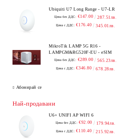
Ubiquiti U7 Long Range - U7-LR
€147.00
Цена без ДДС:
287.51лв.
€176.40
Цена с ДДС:
345.01лв.
MikroTik LAMP 5G R16 -
LAMPGM&RG520F-EU - eSIM
€289.00
Цена без ДДС:
565.23лв.
€346.80
Цена с ДДС:
678.28лв.
Абонирай се
Най-продавани
U6+ UNIFI AP WIFI 6
€92.00
Цена без ДДС:
179.94лв.
€110.40
Цена с ДДС:
215.92лв.