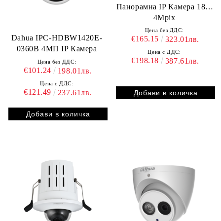
Панорамна IP Камера 180º
4Mpix
Цена без ДДС:
Dahua IPC-HDBW1420E-
€165.15
323.01лв.
0360B 4МП IP Камера
Цена с ДДС:
€198.18
387.61лв.
Цена без ДДС:
€101.24
198.01лв.
Цена с ДДС:
€121.49
237.61лв.