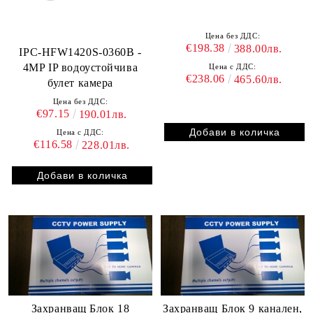
Цена без ДДС:
€198.38
388.00лв.
IPC-HFW1420S-0360B -
4MP IP водоустойчива
Цена с ДДС:
€238.06
465.60лв.
булет камера
Цена без ДДС:
€97.15
190.01лв.
Цена с ДДС:
€116.58
228.01лв.
Захранващ Блок 18
Захранващ Блок 9 канален,