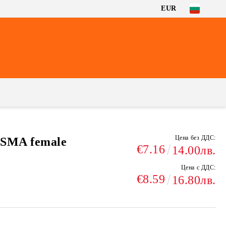
EUR
Цена без ДДС:
-SMA female
€7.16
14.00лв.
Цена с ДДС:
€8.59
16.80лв.