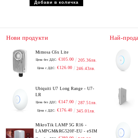
Нови продукти
Най-прод
Mimosa C6x Lite
€105.00
Цена без ДДС:
205.36лв.
€126.00
Цена с ДДС:
246.43лв.
Ubiquiti U7 Long Range - U7-
LR
€147.00
Цена без ДДС:
287.51лв.
€176.40
Цена с ДДС:
345.01лв.
MikroTik LAMP 5G R16 -
LAMPGM&RG520F-EU - eSIM