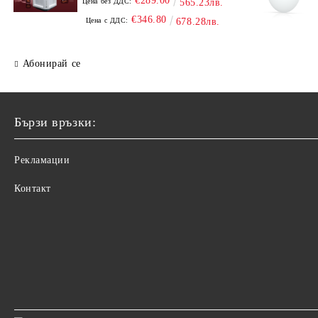
€289.00
Цена без ДДС:
565.23лв.
€346.80
Цена с ДДС:
678.28лв.
Абонирай се
Бързи връзки:
Рекламации
Контакт