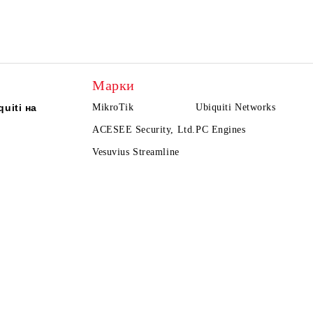
Марки
uiti на
MikroTik
Ubiquiti Networks
ACESEE Security, Ltd.
PC Engines
Vesuvius Streamline