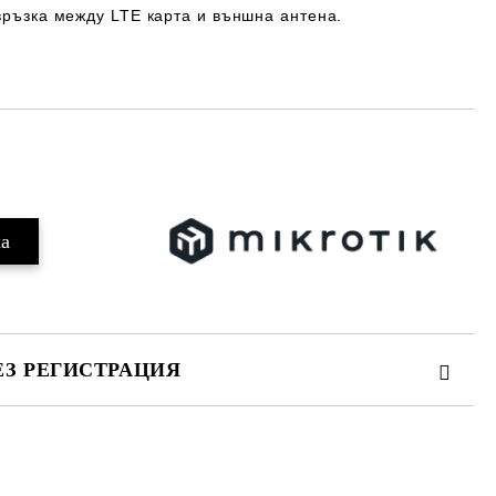
 връзка между LTE карта и външна антена.
Добави в желани
ЕЗ РЕГИСТРАЦИЯ