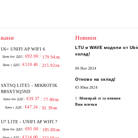
авани
Новини
LTU и WAVE модели от Ubiq
U6+ UNIFI AP WIFI 6
склад!
€92.00
Цена без ДДС:
179.94лв.
€110.40
Цена с ДДС:
215.92лв.
06 Ное 2024
Отново на склад!
SXTSQ LITE5 - MIKROTIK
05 Юни 2024
RBSXTSQ5ND
Абонирай се за новини
€39.37
Цена без ДДС:
77.00лв.
Виж всички
€47.24
Цена с ДДС:
92.39лв.
U7 LITE - UNIFI AP WIFI 7
€95.00
Цена без ДДС:
185.80лв.
€114.00
Цена с ДДС: