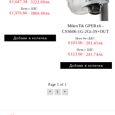
€1,647.38
3222.00лв.
Цена с ДДС:
€1,976.86
3866.40лв.
MikroTik GPERx6 -
CSS606-1G-2Gi-3S+OUT
Цена без ДДС:
€103.00
201.45лв.
Цена с ДДС:
€123.60
241.74лв.
Page 1 of 1
«
»
1