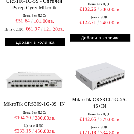
CRS106-1C-5S - Оптичен
Цена без ДДС:
Рутер Суич Mikrotik
€102.26
200.00лв.
Цена без ДДС:
Цена с ДДС:
€51.64
101.00лв.
€122.71
240.00лв.
€61.97
121.20лв.
Цена с ДДС:
MikroTik CRS310-1G-5S-
MikroTik CRS309-1G-8S+IN
4S+IN
Цена без ДДС:
Цена без ДДС:
€194.29
380.00лв.
€142.65
279.00лв.
Цена с ДДС:
Цена с ДДС:
€233.15
456.00лв.
€171.18
334.80лв.