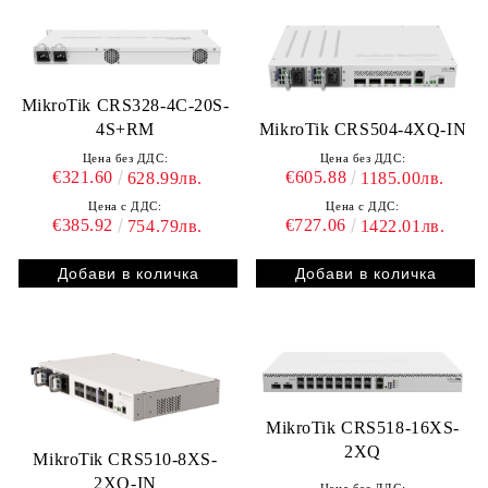
MikroTik CRS328-4C-20S-
MikroTik CRS504-4XQ-IN
4S+RM
Цена без ДДС:
Цена без ДДС:
€605.88
€321.60
1185.00лв.
628.99лв.
Цена с ДДС:
Цена с ДДС:
€727.06
€385.92
1422.01лв.
754.79лв.
MikroTik CRS518-16XS-
2XQ
MikroTik CRS510-8XS-
2XQ-IN