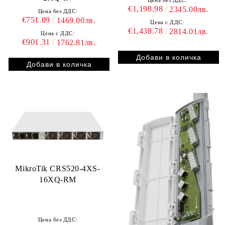
Цена без ДДС:
€1,198.98
2345.00лв.
Цена без ДДС:
€751.09
1469.00лв.
Цена с ДДС:
€1,438.78
2814.01лв.
Цена с ДДС:
€901.31
1762.81лв.
MikroTik CRS520-4XS-
16XQ-RM
Цена без ДДС: