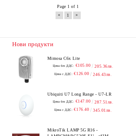
Page 1 of 1
«
»
1
Нови продукти
Mimosa C6x Lite
€105.00
Цена без ДДС:
205.36лв.
€126.00
Цена с ДДС:
246.43лв.
Ubiquiti U7 Long Range - U7-LR
€147.00
Цена без ДДС:
287.51лв.
€176.40
Цена с ДДС:
345.01лв.
MikroTik LAMP 5G R16 -