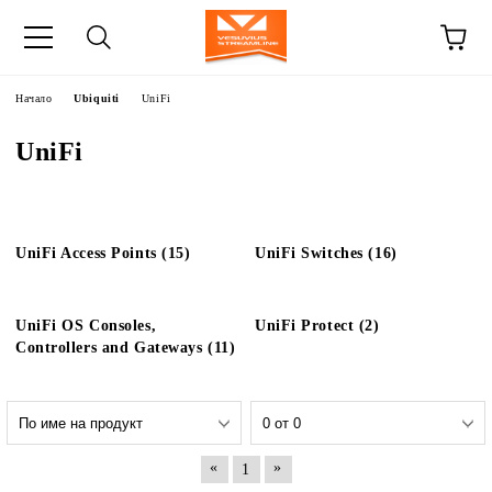
Начало
Ubiquiti
UniFi
UniFi
UniFi Access Points (15)
UniFi Switches (16)
UniFi OS Consoles,
UniFi Protect (2)
Controllers and Gateways (11)
«
»
1