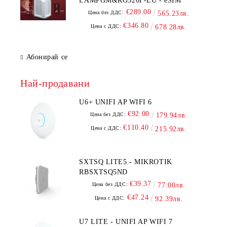
LAMPGM&RG520F-EU - eSIM
€289.00
Цена без ДДС:
565.23лв.
€346.80
Цена с ДДС:
678.28лв.
Абонирай се
Най-продавани
U6+ UNIFI AP WIFI 6
€92.00
Цена без ДДС:
179.94лв.
€110.40
Цена с ДДС:
215.92лв.
SXTSQ LITE5 - MIKROTIK
RBSXTSQ5ND
€39.37
Цена без ДДС:
77.00лв.
€47.24
Цена с ДДС:
92.39лв.
U7 LITE - UNIFI AP WIFI 7