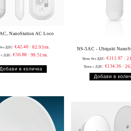
AC, NanoStation AC Loco
€42.40
82.93лв.
без ДДС:
NS-5AC - Ubiquiti NanoS
€50.88
99.51лв.
 с ДДС:
€111.97
2
Цена без ДДС:
€134.36
26
Цена с ДДС: