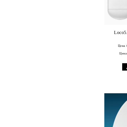
UniFi Protect
Loco5
Цена 
Цена