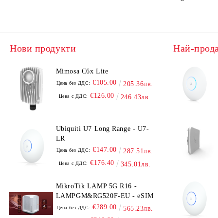
Нови продукти
Най-прод
Mimosa C6x Lite
€105.00
Цена без ДДС:
205.36лв.
€126.00
Цена с ДДС:
246.43лв.
Ubiquiti U7 Long Range - U7-
LR
€147.00
Цена без ДДС:
287.51лв.
€176.40
Цена с ДДС:
345.01лв.
MikroTik LAMP 5G R16 -
LAMPGM&RG520F-EU - eSIM
€289.00
Цена без ДДС:
565.23лв.