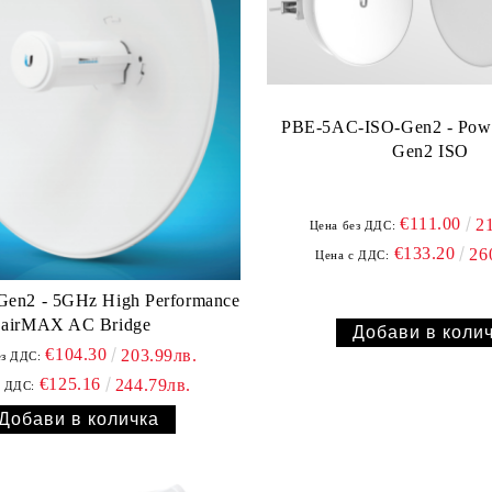
PBE-5AC-ISO-Gen2 - Po
Gen2 ISO
€111.00
2
Цена без ДДС:
€133.20
26
Цена с ДДС:
en2 - 5GHz High Performance
airMAX AC Bridge
€104.30
203.99лв.
ез ДДС:
€125.16
244.79лв.
с ДДС: