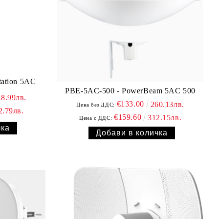
tation 5AC
PBE-5AC-500 - PowerBeam 5AC 500
18.99лв.
€133.00
260.13лв.
Цена без ДДС:
2.79лв.
€159.60
312.15лв.
Цена с ДДС: