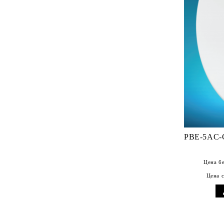
PBE-5AC-G
Цена б
Цена 