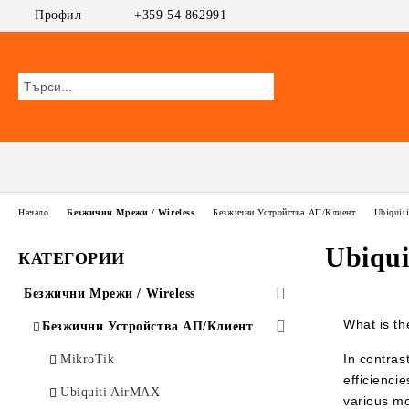
Профил
+359 54 862991
Начало
Безжични Мрежи / Wireless
Безжични Устройства АП/Клиент
Ubiquit
Ubiqu
КАТЕГОРИИ
Безжични Мрежи / Wireless
What is th
Безжични Устройства АП/Клиент
In contras
MikroTik
efficienci
Ubiquiti AirMAX
various mo