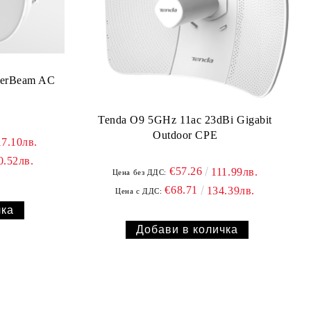
werBeam AC
Tenda O9 5GHz 11ac 23dBi Gigabit
Outdoor CPE
17.10лв.
0.52лв.
€57.26
111.99лв.
Цена без ДДС:
€68.71
134.39лв.
Цена с ДДС: