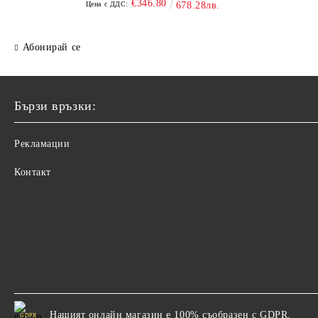
€346.80
Цена с ДДС:
678.28лв.
Абонирай се
Бързи връзки:
Рекламации
Контакт
Нашият онлайн магазин е 100% съобразен с GDPR.
GDPR