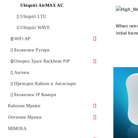
Ubiquiti AirMAX AC
Ubiquiti LTU
When retro
Ubiquiti WAVE
initial be
WiFi AP
UniFi Ubiquiti
Безжични Рутери
MikroTik, TP-Link
Опорно Трасе Backbone PtP
5 GHz Бридж
Антени
11-24 GHz Бридж
Преходни Кабели и Аксесоари
60 GHz Бридж
Безжични IP Камери
Кабелни Мрежи
Суичове
Оптични Мрежи
ПОЕ Суичове
GEPON
MIMOSA