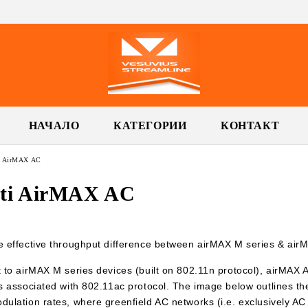
НАЧАЛО
КАТЕГОРИИ
КОНТАКТ
i AirMAX AC
iti AirMAX AC
e effective throughput difference between airMAX M series & air
t to airMAX M series devices (built on 802.11n protocol), airMAX 
es associated with 802.11ac protocol. The image below outlines t
dulation rates, where greenfield AC networks (i.e. exclusively AC 