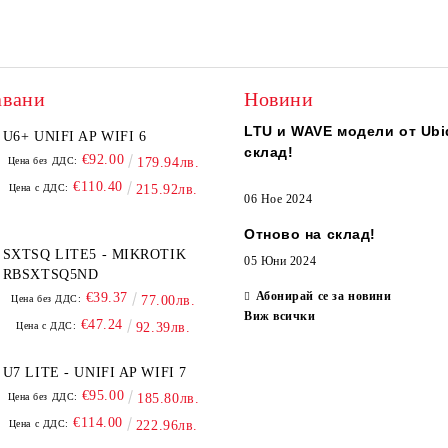
авани
Новини
LTU и WAVE модели от Ubiq
U6+ UNIFI AP WIFI 6
склад!
€92.00
Цена без ДДС:
179.94лв.
€110.40
Цена с ДДС:
215.92лв.
06 Ное 2024
Отново на склад!
SXTSQ LITE5 - MIKROTIK
05 Юни 2024
RBSXTSQ5ND
Абонирай се за новини
€39.37
Цена без ДДС:
77.00лв.
Виж всички
€47.24
Цена с ДДС:
92.39лв.
U7 LITE - UNIFI AP WIFI 7
€95.00
Цена без ДДС:
185.80лв.
€114.00
Цена с ДДС:
222.96лв.