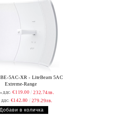
 LBE-5AC-XR - LiteBeam 5AC
Extreme-Range
€119.00
232.74лв.
ез ДДС:
€142.80
279.29лв.
с ДДС: