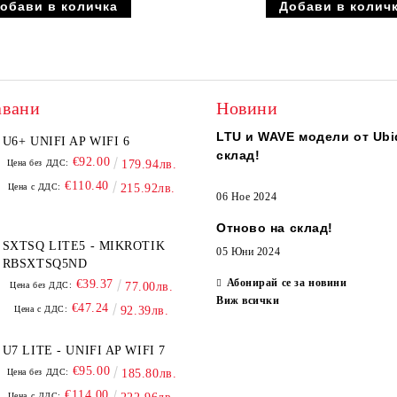
авани
Новини
LTU и WAVE модели от Ubiq
U6+ UNIFI AP WIFI 6
склад!
€92.00
Цена без ДДС:
179.94лв.
€110.40
Цена с ДДС:
215.92лв.
06 Ное 2024
Отново на склад!
SXTSQ LITE5 - MIKROTIK
05 Юни 2024
RBSXTSQ5ND
Абонирай се за новини
€39.37
Цена без ДДС:
77.00лв.
Виж всички
€47.24
Цена с ДДС:
92.39лв.
U7 LITE - UNIFI AP WIFI 7
€95.00
Цена без ДДС:
185.80лв.
€114.00
Цена с ДДС: