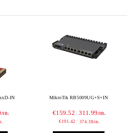
те на работния ден.
axD-IN
MikroTik RB5009UG+S+IN
0лв.
€159.52
311.99лв.
€191.42
в.
374.38лв.