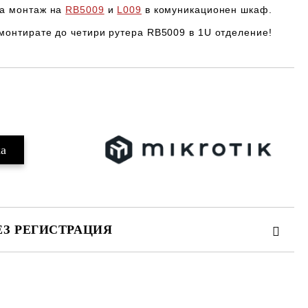
за монтаж на
RB5009
и
L009
в комуникационен шкаф.
 монтирате до четири рутера
RB5009
в 1U отделение!
Добави в желани
ЕЗ РЕГИСТРАЦИЯ