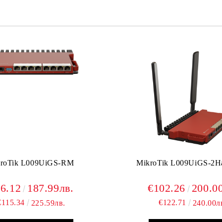
Ние ще се свържем с вас в рамки
roTik L009UiGS-RM
MikroTik L009UiGS-2H
6.12
187.99лв.
€102.26
200.0
€115.34
€122.71
225.59лв.
240.00л