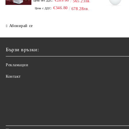
€289.00
Цена без ДДС:
565.23лв.
€346.80
Цена с ДДС:
678.28лв.
Абонирай се
Бързи връзки:
Рекламации
Контакт