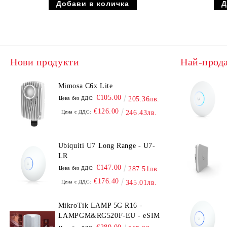
Нови продукти
Най-прод
Mimosa C6x Lite
€105.00
Цена без ДДС:
205.36лв.
€126.00
Цена с ДДС:
246.43лв.
Ubiquiti U7 Long Range - U7-
LR
€147.00
Цена без ДДС:
287.51лв.
€176.40
Цена с ДДС:
345.01лв.
MikroTik LAMP 5G R16 -
LAMPGM&RG520F-EU - eSIM