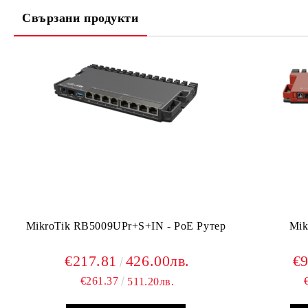
Свързани продукти
MikroTik RB5009UPr+S+IN - PoE Рутер
Mik
€217.81
426.00лв.
€9
€261.37
511.20лв.