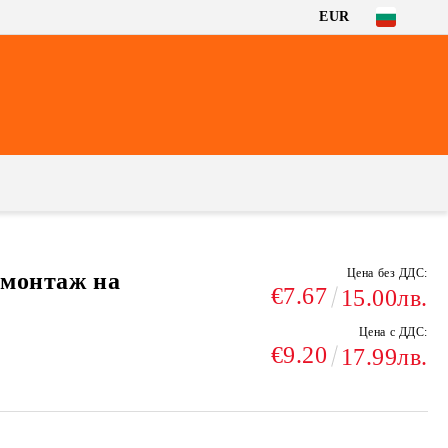
EUR
Цена без ДДС:
 монтаж на
€7.67
15.00лв.
Цена с ДДС:
€9.20
17.99лв.