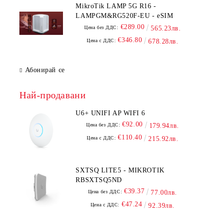
MikroTik LAMP 5G R16 -
LAMPGM&RG520F-EU - eSIM
€289.00
Цена без ДДС:
565.23лв.
€346.80
Цена с ДДС:
678.28лв.
Абонирай се
Най-продавани
U6+ UNIFI AP WIFI 6
€92.00
Цена без ДДС:
179.94лв.
€110.40
Цена с ДДС:
215.92лв.
SXTSQ LITE5 - MIKROTIK
RBSXTSQ5ND
€39.37
Цена без ДДС:
77.00лв.
€47.24
Цена с ДДС:
92.39лв.