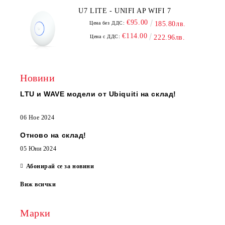
U7 LITE - UNIFI AP WIFI 7
€95.00
Цена без ДДС:
185.80лв.
€114.00
Цена с ДДС:
222.96лв.
Новини
LTU и WAVE модели от Ubiquiti на склад!
06 Ное 2024
Отново на склад!
05 Юни 2024
Абонирай се за новини
Виж всички
Марки