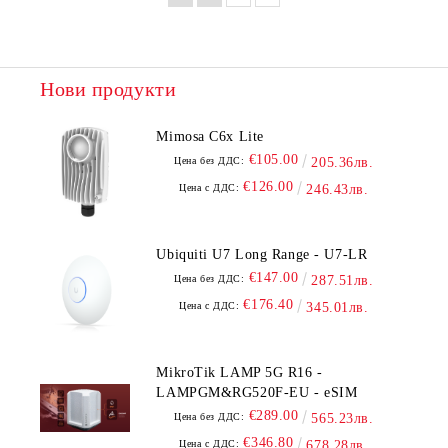
Нови продукти
Mimosa C6x Lite
€105.00
Цена без ДДС:
205.36лв.
€126.00
Цена с ДДС:
246.43лв.
Ubiquiti U7 Long Range - U7-LR
€147.00
Цена без ДДС:
287.51лв.
€176.40
Цена с ДДС:
345.01лв.
MikroTik LAMP 5G R16 -
LAMPGM&RG520F-EU - eSIM
€289.00
Цена без ДДС:
565.23лв.
€346.80
Цена с ДДС:
678.28лв.