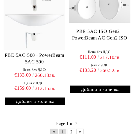
PBE-5AC-ISO-Gen2 -
PowerBeam AC Gen2 ISO
Цена без ДДС:
PBE-5AC-500 - PowerBeam
€111.00
217.10лв.
5AC 500
Цена с ДДС:
€133.20
Цена без ДДС:
260.52лв.
€133.00
260.13лв.
Цена с ДДС:
€159.60
312.15лв.
Page 1 of 2
«
»
1
2