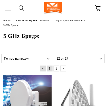
Начало
Безжични Мрежи / Wireless
Опорно Трасе Backbone PtP
5 GHz Бридж
5 GHz Бридж
«
»
1
2