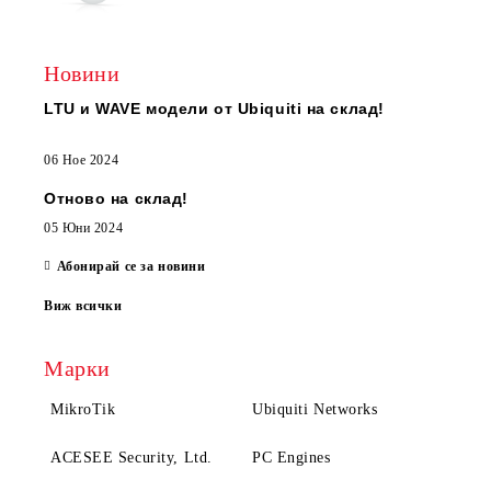
Новини
LTU и WAVE модели от Ubiquiti на склад!
06 Ное 2024
Отново на склад!
05 Юни 2024
Абонирай се за новини
Виж всички
Марки
MikroTik
Ubiquiti Networks
ACESEE Security, Ltd.
PC Engines