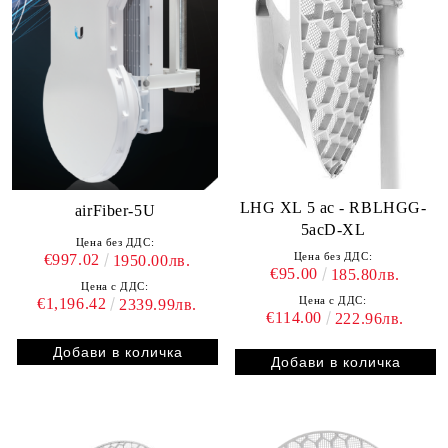
LHG XL 5 ac - RBLHGG-
airFiber-5U
5acD-XL
Цена без ДДС:
Цена без ДДС:
€997.02
1950.00лв.
€95.00
185.80лв.
Цена с ДДС:
Цена с ДДС:
€1,196.42
2339.99лв.
€114.00
222.96лв.