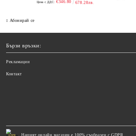
€346.80
Цена с ДДС:
678.28лв.
Абонирай се
Бързи връзки:
Рекламации
Контакт
Нашият онлайн магазин е 100% съобразен с GDPR.
GDPR