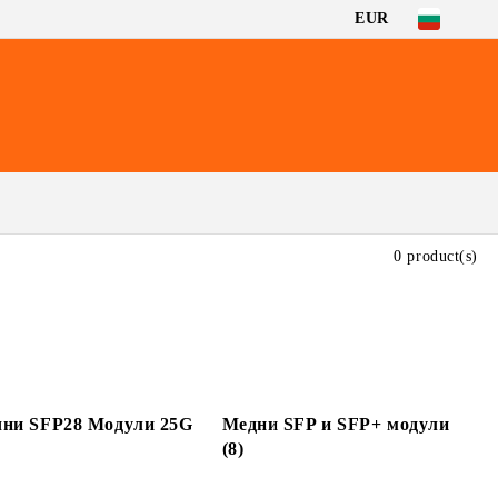
EUR
0 product(s)
ни SFP28 Модули 25G
Медни SFP и SFP+ модули
(8)