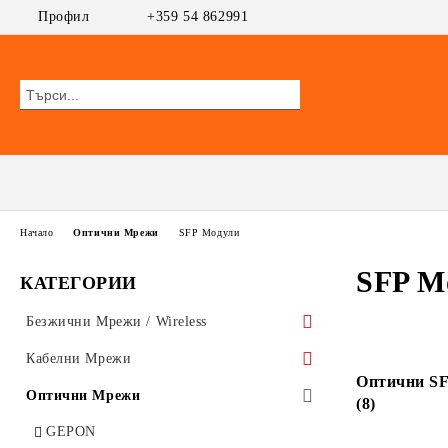
Профил
+359 54 862991
Начало
Оптични Мрежи
SFP Модули
SFP М
КАТЕГОРИИ
Безжични Мрежи / Wireless
Безжични Устройства АП/Клиент
Кабелни Мрежи
Оптични SF
MikroTik
WiFi AP
Суичове
Оптични Мрежи
(8)
Ubiquiti AirMAX
ПОЕ Суичове
UniFi Ubiquiti
Безжични Рутери
GEPON