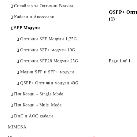
Ubiquiti AirMAX AC
Оптични Рутери и Суичове
MikroTik, TP-Link
Опорно Трасе Backbone PtP
Сплайсер за Оптични Влакна
QSFP+ Опт
Ubiquiti LTU
Рутери
Кабели и Аксесоари
5 GHz Бридж
Антени
(1)
Ubiquiti WAVE
ПОЕ Рутери
SFP Модули
11-24 GHz Бридж
Преходни Кабели и Аксесоари
Кабели и Аксесоари
60 GHz Бридж
Оптични SFP Модули 1,25G
Безжични IP Камери
Оптични SFP+ модули 10G
Page 1 of 1
Оптични SFP28 Модули 25G
Медни SFP и SFP+ модули
QSFP+ Оптични модули 40G
Пач Корди - Single Mode
Пач Корди - Multi Mode
DAC и AOC кабели
MIMOSA