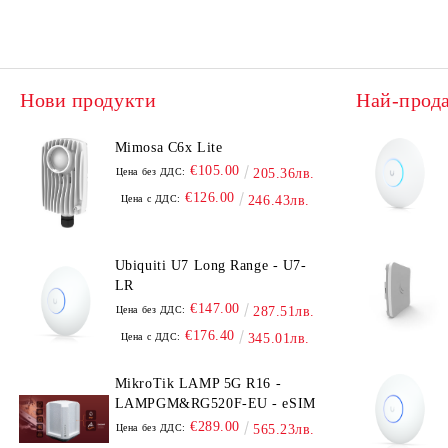
UniFi Protect
Нови продукти
Най-прод
Mimosa C6x Lite
€105.00
Цена без ДДС:
205.36лв.
€126.00
Цена с ДДС:
246.43лв.
Ubiquiti U7 Long Range - U7-
LR
€147.00
Цена без ДДС:
287.51лв.
€176.40
Цена с ДДС:
345.01лв.
MikroTik LAMP 5G R16 -
LAMPGM&RG520F-EU - eSIM
€289.00
Цена без ДДС:
565.23лв.