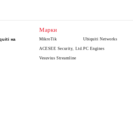
Марки
uiti на
MikroTik
Ubiquiti Networks
ACESEE Security, Ltd.
PC Engines
Vesuvius Streamline