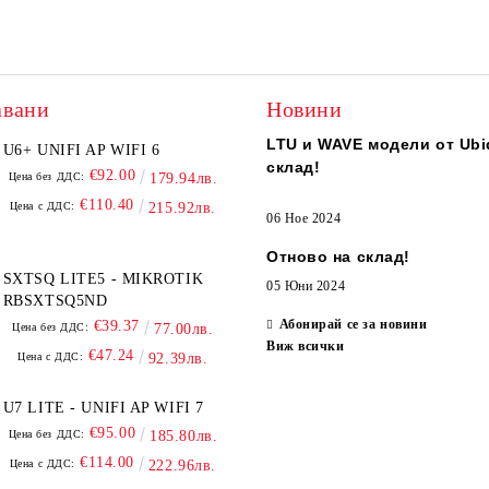
авани
Новини
LTU и WAVE модели от Ubiq
U6+ UNIFI AP WIFI 6
склад!
€92.00
Цена без ДДС:
179.94лв.
€110.40
Цена с ДДС:
215.92лв.
06 Ное 2024
Отново на склад!
SXTSQ LITE5 - MIKROTIK
05 Юни 2024
RBSXTSQ5ND
Абонирай се за новини
€39.37
Цена без ДДС:
77.00лв.
Виж всички
€47.24
Цена с ДДС:
92.39лв.
U7 LITE - UNIFI AP WIFI 7
€95.00
Цена без ДДС:
185.80лв.
€114.00
Цена с ДДС:
222.96лв.