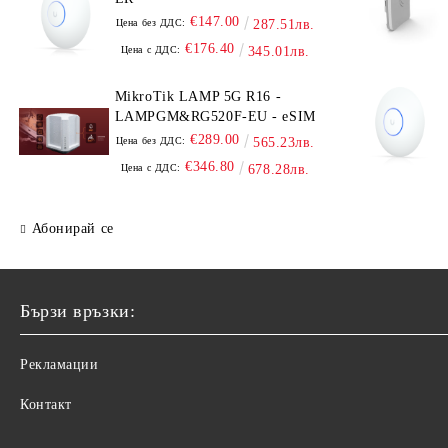
€147.00
Цена без ДДС:
287.51лв.
€176.40
Цена с ДДС:
345.01лв.
MikroTik LAMP 5G R16 -
LAMPGM&RG520F-EU - eSIM
€289.00
Цена без ДДС:
565.23лв.
€346.80
Цена с ДДС:
678.28лв.
Абонирай се
Бързи връзки:
Рекламации
Контакт