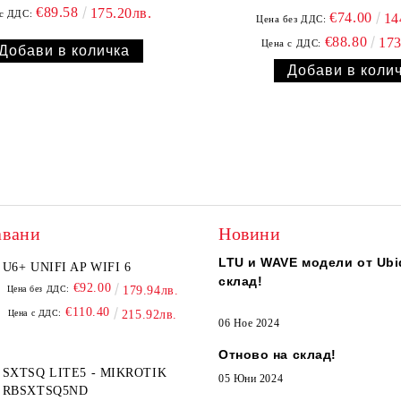
€89.58
175.20лв.
с ДДС:
€74.00
14
Цена без ДДС:
€88.80
173
Цена с ДДС:
авани
Новини
LTU и WAVE модели от Ubiq
U6+ UNIFI AP WIFI 6
склад!
€92.00
Цена без ДДС:
179.94лв.
€110.40
Цена с ДДС:
215.92лв.
06 Ное 2024
Отново на склад!
SXTSQ LITE5 - MIKROTIK
05 Юни 2024
RBSXTSQ5ND