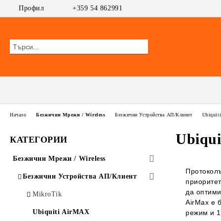
Профил
+359 54 862991
Начало
Безжични Мрежи / Wireless
Безжични Устройства АП/Клиент
Ubiquit
Ubiqu
КАТЕГОРИИ
Безжични Мрежи / Wireless
Протоколъ
Безжични Устройства АП/Клиент
приоритет
да оптими
MikroTik
AirMax е 
Ubiquiti AirMAX
режим и 