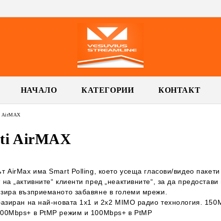
НАЧАЛО
КАТЕГОРИИ
КОНТАКТ
i AirMAX
iti AirMAX
т AirMax има Smart Polling, което усеща гласови/видео пакети
 на „активните“ клиенти пред „неактивните“, за да предостави 
зира възприеманото забавяне в големи мрежи.
базиран на най-новата 1x1 и 2x2 MIMO радио технология. 150
100Mbps+ в PtMP режим и 100Mbps+ в PtMP