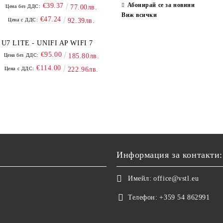
Абонирай се за новини
€39.37
Цена без ДДС:
77.00лв.
Виж всички
€47.24
Цена с ДДС:
92.39лв.
U7 LITE - UNIFI AP WIFI 7
€95.00
Цена без ДДС:
185.80лв.
€114.00
Цена с ДДС:
222.96лв.
Информация за контакти:
Имейл:
office@vstl.eu
Телефон:
+359 54 862991