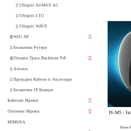
Ubiquiti AirMAX AC
Ubiquiti LTU
Ubiquiti WAVE
WiFi AP
UniFi Ubiquiti
Безжични Рутери
MikroTik, TP-Link
Опорно Трасе Backbone PtP
5 GHz Бридж
Антени
11-24 GHz Бридж
Преходни Кабели и Аксесоари
60 GHz Бридж
Безжични IP Камери
Кабелни Мрежи
Суичове
Оптични Мрежи
IS-M5 - IsoStation
ПОЕ Суичове
GEPON
MIMOSA
Цена б