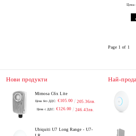
Цена 
Page 1 of 1
Нови продукти
Най-прод
Mimosa C6x Lite
€105.00
Цена без ДДС:
205.36лв.
€126.00
Цена с ДДС:
246.43лв.
Ubiquiti U7 Long Range - U7-
LR