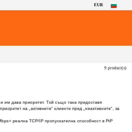
EUR
9 product(s)
 и им дава приоритет. Той също така предоставя
приоритет на „активните“ клиенти пред „неактивните“, за
Mbps+ реална TCP/IP пропускателна способност в PtP