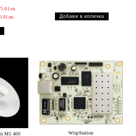
75.01лв.
0.01лв.
WispStation
m M5 400