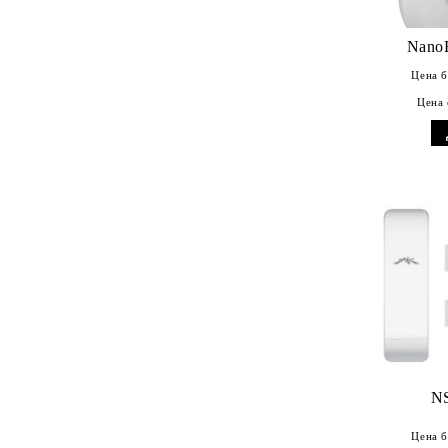
UniFi Protect
Nano
Цена б
Цена 
NS
Цена б