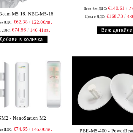
€140.61
2
Цена без ДДС:
Beam M5 16, NBE-M5-16
€168.73
33
Цена с ДДС:
€62.38
122.00лв.
ез ДДС:
€74.86
146.41лв.
Виж детайли
с ДДС:
M2 - NanoStation M2
€74.65
146.00лв.
ез ДДС:
PBE-M5-400 - PowerBea