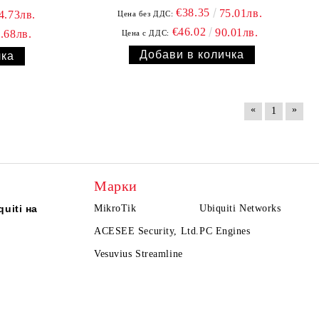
€38.35
75.01лв.
4.73лв.
Цена без ДДС:
€46.02
90.01лв.
.68лв.
Цена с ДДС:
«
»
1
Марки
uiti на
MikroTik
Ubiquiti Networks
ACESEE Security, Ltd.
PC Engines
Vesuvius Streamline