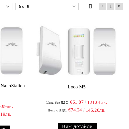
«
»
1
 NanoStation
Loco M5
€61.87
121.01лв.
Цена без ДДС:
0.99лв.
€74.24
145.20лв.
Цена с ДДС:
.19лв.
Виж детайли