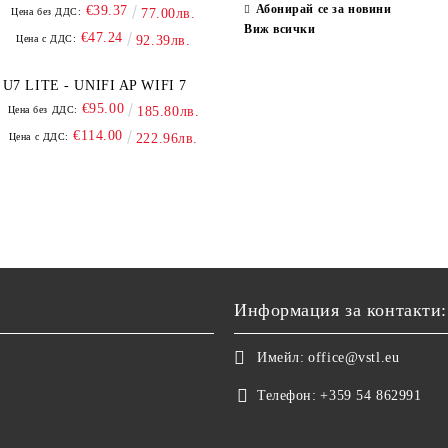
Абонирай се за новини
€39.37
Цена без ДДС:
77.00лв.
Виж всички
€47.24
Цена с ДДС:
92.39лв.
U7 LITE - UNIFI AP WIFI 7
€95.00
Цена без ДДС:
185.80лв.
€114.00
Цена с ДДС:
222.96лв.
Информация за контакти:
Имейл:
office@vstl.eu
Телефон:
+359 54 862991