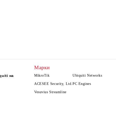
Марки
uiti на
MikroTik
Ubiquiti Networks
ACESEE Security, Ltd.
PC Engines
Vesuvius Streamline