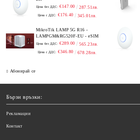
€147.00
Цена без ДДС:
287.51лв.
€176.40
Цена с ДДС:
345.01лв.
MikroTik LAMP 5G R16 -
LAMPGM&RG520F-EU - eSIM
€289.00
Цена без ДДС:
565.23лв.
€346.80
Цена с ДДС:
678.28лв.
Абонирай се
Бързи връзки:
Рекламации
Контакт