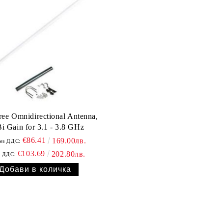
ee Omnidirectional Antenna,
i Gain for 3.1 - 3.8 GHz
€86.41
169.00лв.
ез ДДС:
€103.69
202.80лв.
с ДДС: