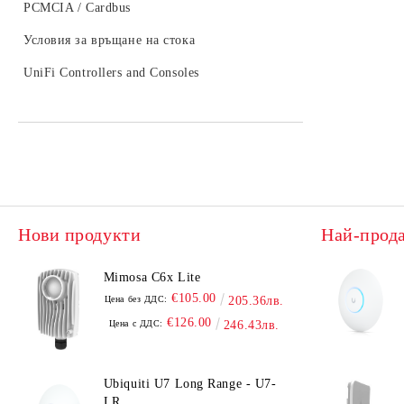
PCMCIA / Cardbus
UniFi Protect
Условия за връщане на стока
UniFi Controllers and Consoles
Нови продукти
Най-прод
Mimosa C6x Lite
€105.00
Цена без ДДС:
205.36лв.
€126.00
Цена с ДДС:
246.43лв.
Ubiquiti U7 Long Range - U7-
LR