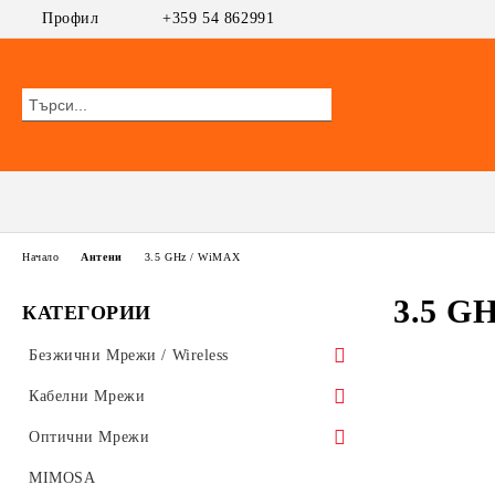
Профил
+359 54 862991
Начало
Антени
3.5 GHz / WiMAX
3.5 G
КАТЕГОРИИ
Безжични Мрежи / Wireless
Безжични Устройства АП/Клиент
Кабелни Мрежи
MikroTik
WiFi AP
Суичове
Оптични Мрежи
Ubiquiti AirMAX
ПОЕ Суичове
UniFi Ubiquiti
Безжични Рутери
GEPON
MIMOSA