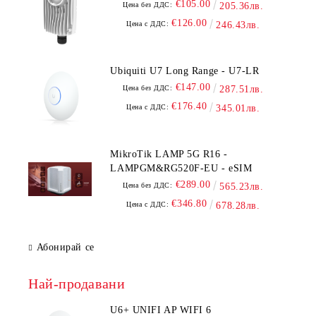
€105.00
Цена без ДДС:
205.36лв.
€126.00
Цена с ДДС:
246.43лв.
Ubiquiti U7 Long Range - U7-LR
€147.00
Цена без ДДС:
287.51лв.
€176.40
Цена с ДДС:
345.01лв.
MikroTik LAMP 5G R16 -
LAMPGM&RG520F-EU - eSIM
€289.00
Цена без ДДС:
565.23лв.
€346.80
Цена с ДДС:
678.28лв.
Абонирай се
Най-продавани
U6+ UNIFI AP WIFI 6