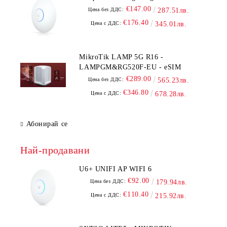
€147.00
Цена без ДДС:
287.51лв.
€176.40
Цена с ДДС:
345.01лв.
MikroTik LAMP 5G R16 -
LAMPGM&RG520F-EU - eSIM
€289.00
Цена без ДДС:
565.23лв.
€346.80
Цена с ДДС:
678.28лв.
Абонирай се
Най-продавани
U6+ UNIFI AP WIFI 6
€92.00
Цена без ДДС:
179.94лв.
€110.40
Цена с ДДС:
215.92лв.