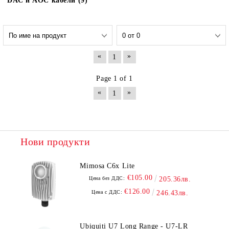
DAC и AOC кабели (9)
«
»
1
Page 1 of 1
«
»
1
Нови продукти
Mimosa C6x Lite
€105.00
Цена без ДДС:
205.36лв.
€126.00
Цена с ДДС:
246.43лв.
Ubiquiti U7 Long Range - U7-LR