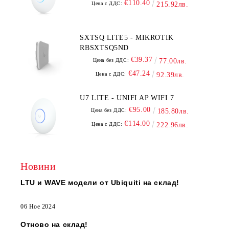
€110.40
Цена с ДДС:
215.92лв.
SXTSQ LITE5 - MIKROTIK
RBSXTSQ5ND
€39.37
Цена без ДДС:
77.00лв.
€47.24
Цена с ДДС:
92.39лв.
U7 LITE - UNIFI AP WIFI 7
€95.00
Цена без ДДС:
185.80лв.
€114.00
Цена с ДДС:
222.96лв.
Новини
LTU и WAVE модели от Ubiquiti на склад!
06 Ное 2024
Отново на склад!