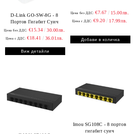
€7.67
15.00лв.
Цена без ДДС:
D-Link GO-SW-8G - 8
€9.20
17.99лв.
Цена с ДДС:
Портов Гигабит Суич
€15.34
30.00лв.
Цена без ДДС:
€18.41
36.01лв.
Цена с ДДС:
Виж детайли
Imou SG108C - 8 портов
гигабит суич