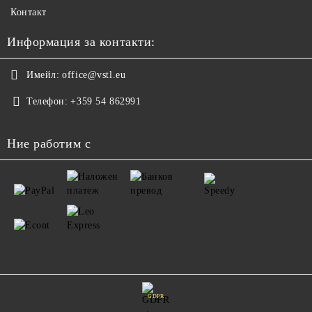
Контакт
Информация за контакти:
Имейл:
office@vstl.eu
Телефон:
+359 54 862991
Ние работим с
GDPR