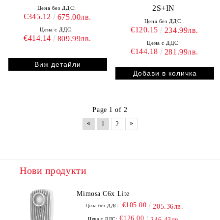
2S+IN
Цена без ДДС:
€345.12
675.00лв.
Цена без ДДС:
€120.15
234.99лв.
Цена с ДДС:
€414.14
809.99лв.
Цена с ДДС:
€144.18
281.99лв.
Виж детайли
Page 1 of 2
«
»
1
2
Нови продукти
Mimosa C6x Lite
€105.00
Цена без ДДС:
205.36лв.
€126.00
Цена с ДДС:
246.43лв.