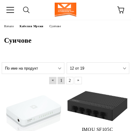
Начало
Кабелни Мрежи
Суичове
Суичове
«
»
1
2
IMOU SF105C