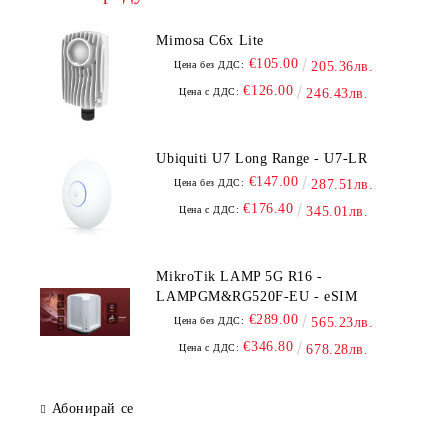
Mimosa C6x Lite
€105.00
Цена без ДДС:
205.36лв.
€126.00
Цена с ДДС:
246.43лв.
Ubiquiti U7 Long Range - U7-LR
€147.00
Цена без ДДС:
287.51лв.
€176.40
Цена с ДДС:
345.01лв.
MikroTik LAMP 5G R16 -
LAMPGM&RG520F-EU - eSIM
€289.00
Цена без ДДС:
565.23лв.
€346.80
Цена с ДДС:
678.28лв.
Абонирай се