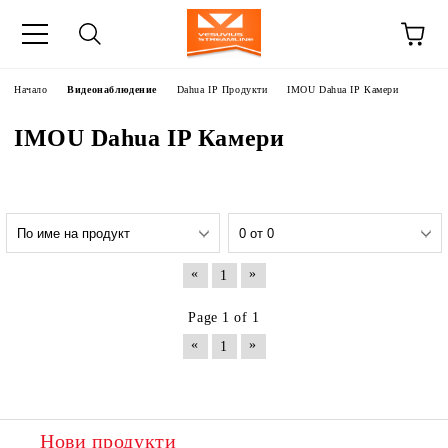
Начало
Видеонаблюдение
Dahua IP Продукти
IMOU Dahua IP Камери
IMOU Dahua IP Камери
«
»
1
Page 1 of 1
«
»
1
Нови продукти