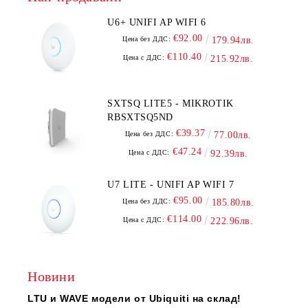
U6+ UNIFI AP WIFI 6
€92.00
Цена без ДДС:
179.94лв.
€110.40
Цена с ДДС:
215.92лв.
SXTSQ LITE5 - MIKROTIK
RBSXTSQ5ND
€39.37
Цена без ДДС:
77.00лв.
€47.24
Цена с ДДС:
92.39лв.
U7 LITE - UNIFI AP WIFI 7
€95.00
Цена без ДДС:
185.80лв.
€114.00
Цена с ДДС:
222.96лв.
Новини
LTU и WAVE модели от Ubiquiti на склад!