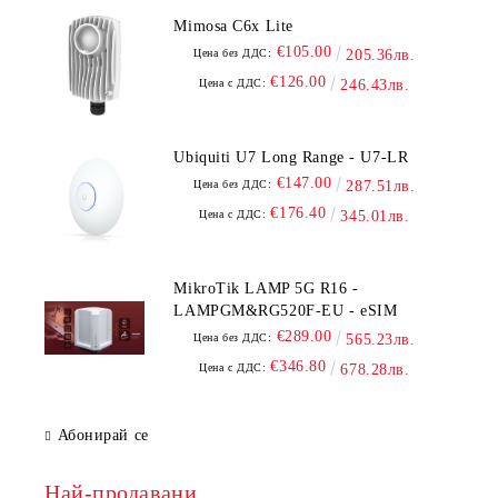
Mimosa C6x Lite
€105.00
Цена без ДДС:
205.36лв.
€126.00
Цена с ДДС:
246.43лв.
Ubiquiti U7 Long Range - U7-LR
€147.00
Цена без ДДС:
287.51лв.
€176.40
Цена с ДДС:
345.01лв.
MikroTik LAMP 5G R16 -
LAMPGM&RG520F-EU - eSIM
€289.00
Цена без ДДС:
565.23лв.
€346.80
Цена с ДДС:
678.28лв.
Абонирай се
Най-продавани