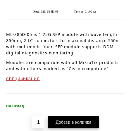
Код:
ML-S85D-05
Тегло:
0.100
кг
ML-S85D-05 is 1.25G SFP module with wave length
850nm, 2 LC connectors for maximal distance 550m
with multimode fiber. SFP module supports DDM -
digital diagnostics monitoring.
Modules are compatible with all MikroTik products
and with others marked as "Cisco compatible".
СПЕЦИФИКАЦИЯ
Добави в желани
На Склад