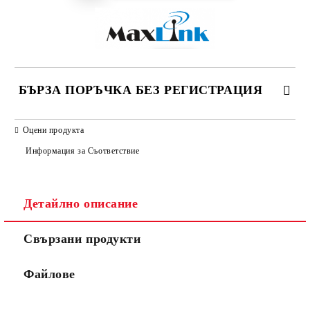
БЪРЗА ПОРЪЧКА БЕЗ РЕГИСТРАЦИЯ
САМО ПОПЪЛНЕТЕ 2 ПОЛЕТА
Оцени продукта
Информация за Съответствие
Детайлно описание
Ние ще се свържем с вас в рамките на работния ден.
Свързани продукти
Файлове