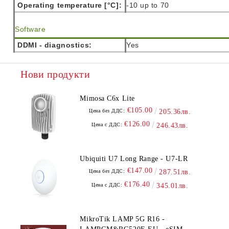
Operating temperature [°C]:
-10 up to 70
Software
DDMI - diagnostics:
Yes
Нови продукти
Mimosa C6x Lite
€105.00
Цена без ДДС:
205.36лв.
€126.00
Цена с ДДС:
246.43лв.
Ubiquiti U7 Long Range - U7-LR
€147.00
Цена без ДДС:
287.51лв.
€176.40
Цена с ДДС:
345.01лв.
MikroTik LAMP 5G R16 -