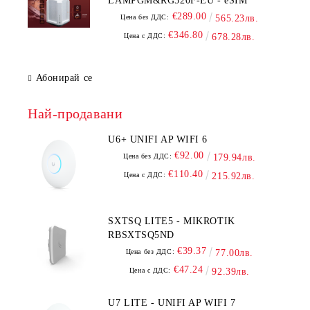
LAMPGM&RG520F-EU - eSIM
€289.00
Цена без ДДС:
565.23лв.
€346.80
Цена с ДДС:
678.28лв.
Абонирай се
Най-продавани
U6+ UNIFI AP WIFI 6
€92.00
Цена без ДДС:
179.94лв.
€110.40
Цена с ДДС:
215.92лв.
SXTSQ LITE5 - MIKROTIK
RBSXTSQ5ND
€39.37
Цена без ДДС:
77.00лв.
€47.24
Цена с ДДС:
92.39лв.
U7 LITE - UNIFI AP WIFI 7