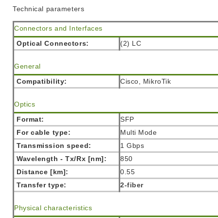
Technical parameters
Connectors
and Interfaces
Optical Connectors:
(2) LC
General
Compatibility:
Cisco, MikroTik
Optics
Format:
SFP
For cable type:
Multi Mode
Transmission speed:
1 Gbps
Wavelength - Tx/Rx [nm]:
850
Distance [km]:
0.55
Transfer type:
2-fiber
Physical characteristics