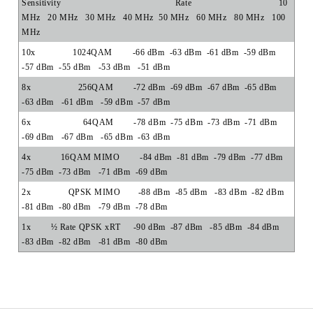
Sensitivity
Rate
10
MHz
20 MHz
30 MHz
40 MHz
50 MHz 60 MHz
80 MHz
100
MHz
10x
1024QAM
-66 dBm
-63 dBm
-61 dBm
-59 dBm
-57 dBm
-55 dBm
-53 dBm
-51 dBm
8x
256QAM
-72 dBm
-69 dBm
-67 dBm
-65 dBm
-63 dBm
-61 dBm
-59 dBm
-57 dBm
6x
64QAM
-78 dBm
-75 dBm
-73 dBm
-71 dBm
-69 dBm
-67 dBm
-65 dBm
-63 dBm
4x
16QAM MIMO
-84 dBm
-81 dBm
-79 dBm
-77 dBm
-75 dBm
-73 dBm
-71 dBm
-69 dBm
2x
QPSK MIMO
-88 dBm
-85 dBm
-83 dBm
-82 dBm
-81 dBm
-80 dBm
-79 dBm
-78 dBm
1x
½ Rate QPSK xRT
-90 dBm
-87 dBm
-85 dBm
-84 dBm
-83 dBm
-82 dBm
-81 dBm
-80 dBm