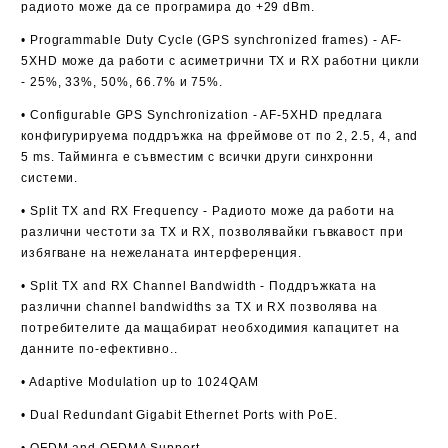
радиото може да се програмира до +29 dBm.
• Programmable Duty Cycle (GPS synchronized frames)
- AF-
5XHD може да работи с асиметрични TX и RX работни цикли
- 25%, 33%, 50%, 66.7% и 75%.
• Configurable GPS Synchronization
- AF-5XHD предлага
конфигурируема поддръжка
на фреймове от по 2, 2.5, 4, and
5 ms. Тайминга е съвместим с всички други синхронни
системи.
• Split TX and RX Frequency
- Радиото може да работи на
различни честоти за TX и RX, позволявайки гъвкавост при
избягване на нежеланата интерференция.
• Split TX and RX Channel Bandwidth
- Поддръжката на
различни channel bandwidths за TX и RX позволява на
потребителите да мащабират необходимия капацитет на
данните по-ефективно..
• Adaptive Modulation up to 1024QAM
• Dual Redundant Gigabit Ethernet Ports with PoE.