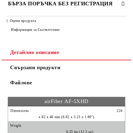
БЪРЗА ПОРЪЧКА БЕЗ РЕГИСТРАЦИЯ
САМО ПОПЪЛНЕТЕ 2 ПОЛЕТА
Оцени продукта
Информация за Съответствие
Детайлно описание
Ние ще се свържем с вас в рамките на работния ден.
Свързани продукти
Файлове
airFiber AF‑5XHD
Dimensions
224
x 82 x 48 mm (8.82 x 3.23 x 1.89")
Weight
0.35 kg (12.3 oz)