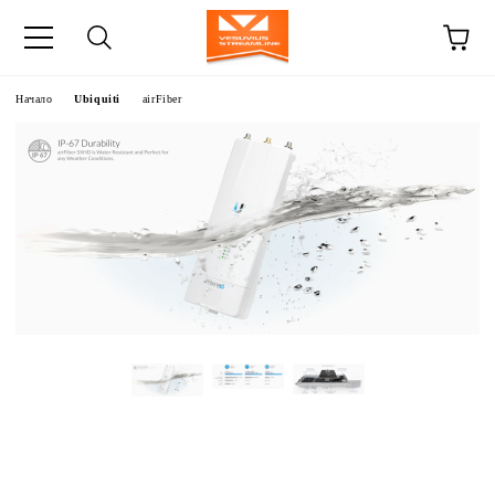
Начало
Ubiquiti
airFiber