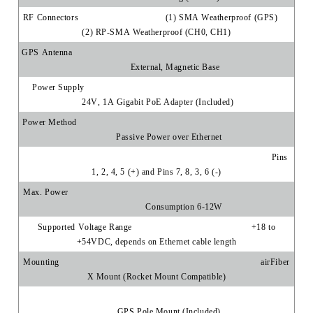
RF Connectors
(1) SMA Weatherproof (GPS)
(2) RP-SMA Weatherproof (CH0, CH1)
GPS Antenna
External, Magnetic Base
Power Supply
24V, 1A Gigabit PoE Adapter (Included)
Power Method
Passive Power over Ethernet
Pins
1, 2, 4, 5 (+) and Pins 7, 8, 3, 6 (-)
Max. Power
Consumption 6-12W
Supported Voltage Range
+18 to
+54VDC, depends on Ethernet cable length
Mounting
airFiber
X Mount (Rocket Mount Compatible)
GPS Pole Mount (Included)