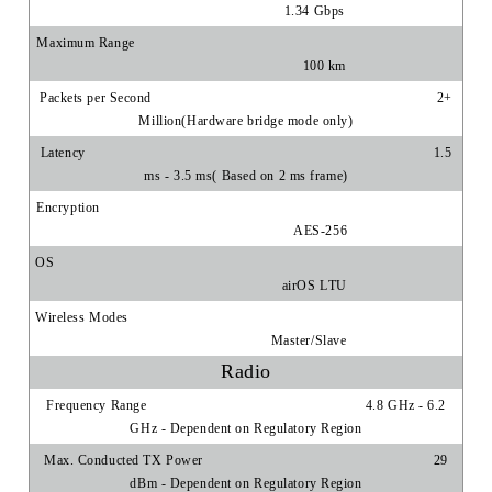
1.34 Gbps
Maximum Range
100 km
Packets per Second
2+
Million(Hardware bridge mode only)
Latency
1.5
ms - 3.5 ms( Based on 2 ms frame)
Encryption
AES-256
OS
airOS LTU
Wireless Modes
Master/Slave
Radio
Frequency Range
4.8 GHz - 6.2
GHz - Dependent on Regulatory Region
Max. Conducted TX Power
29
dBm - Dependent on Regulatory Region