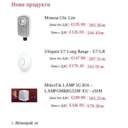
Нови продукти
Mimosa C6x Lite
€105.00
Цена без ДДС:
205.36лв.
€126.00
Цена с ДДС:
246.43лв.
Ubiquiti U7 Long Range - U7-LR
€147.00
Цена без ДДС:
287.51лв.
€176.40
Цена с ДДС:
345.01лв.
MikroTik LAMP 5G R16 -
LAMPGM&RG520F-EU - eSIM
€289.00
Цена без ДДС:
565.23лв.
€346.80
Цена с ДДС:
678.28лв.
Абонирай се