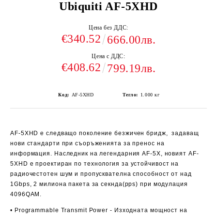
Ubiquiti AF-5XHD
Цена без ДДС:
€340.52
666.00лв.
Цена с ДДС:
€408.62
799.19лв.
Код:
AF-5XHD
Тегло:
1.000
кг
AF-5XHD
е следващо поколение безжичен бридж, задаващ
нови стандарти при съоръженията за пренос на
информация. Наследник на легендарния AF-5X, новият
AF-
5XHD
е проектиран по технология за устойчивост на
радиочестотен шум и пропусквателна способност от над
1Gbps, 2 милиона пакета за секнда(pps) при модулация
4096QAM.
• Programmable Transmit Power
- Изходната мощност на