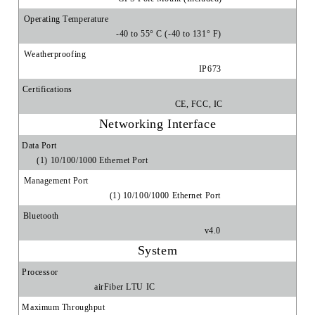
Operating Temperature
-40 to 55° C (-40 to 131° F)
Weatherproofing
IP673
Certifications
CE, FCC, IC
Networking Interface
Data Port
(1) 10/100/1000 Ethernet Port
Management Port
(1) 10/100/1000 Ethernet Port
Bluetooth
v4.0
System
Processor
airFiber LTU IC
Maximum Throughput