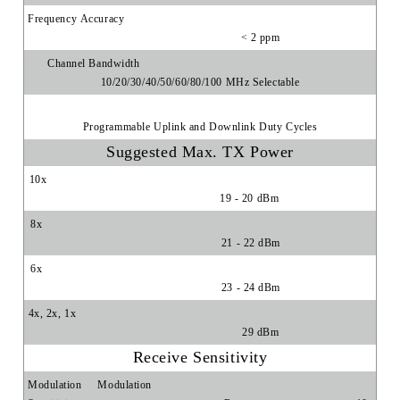
Frequency Accuracy
< 2 ppm
Channel Bandwidth
10/20/30/40/50/60/80/100 MHz Selectable
Programmable Uplink and Downlink Duty Cycles
Suggested Max. TX Power
10x
19 - 20 dBm
8x
21 - 22 dBm
6x
23 - 24 dBm
4x, 2x, 1x
29 dBm
Receive Sensitivity
Modulation
Modulation