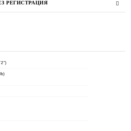
ЕЗ РЕГИСТРАЦИЯ
те на работния ден.
72")
lb)