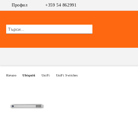
Профил
+359 54 862991
Начало
Ubiquiti
UniFi
UniFi Switches