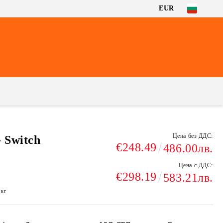
EUR
Цена без ДДС:
 Switch
€248.49
486.00лв.
Цена с ДДС:
€298.19
583.21лв.
кг