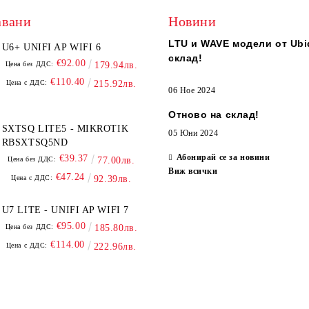
авани
Новини
LTU и WAVE модели от Ubiq
U6+ UNIFI AP WIFI 6
склад!
€92.00
Цена без ДДС:
179.94лв.
€110.40
Цена с ДДС:
215.92лв.
06 Ное 2024
Отново на склад!
SXTSQ LITE5 - MIKROTIK
05 Юни 2024
RBSXTSQ5ND
Абонирай се за новини
€39.37
Цена без ДДС:
77.00лв.
Виж всички
€47.24
Цена с ДДС:
92.39лв.
U7 LITE - UNIFI AP WIFI 7
€95.00
Цена без ДДС:
185.80лв.
€114.00
Цена с ДДС:
222.96лв.