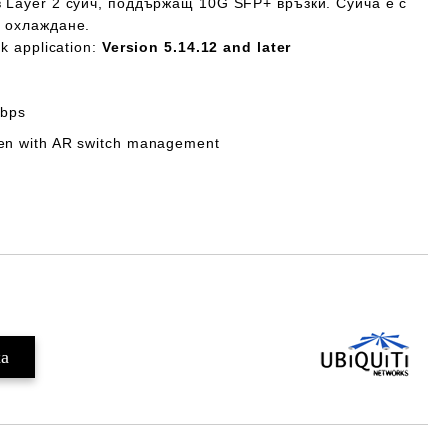
 Layer 2 суич, поддържащ 10G SFP+ връзки. Суича е с
 охлаждане.
k application:
Version 5.14.12 and later
Gbps
een with AR switch management
Добави в желани