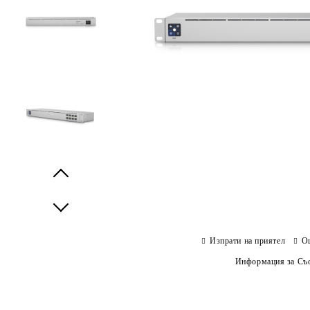
Prev
Next
Изпрати на приятел
О
Информация за Съо