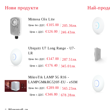
Нови продукти
Най-прод
Mimosa C6x Lite
€105.00
Цена без ДДС:
205.36лв.
€126.00
Цена с ДДС:
246.43лв.
Ubiquiti U7 Long Range - U7-
LR
€147.00
Цена без ДДС:
287.51лв.
€176.40
Цена с ДДС:
345.01лв.
MikroTik LAMP 5G R16 -
LAMPGM&RG520F-EU - eSIM
€289.00
Цена без ДДС:
565.23лв.
€346.80
Цена с ДДС:
678.28лв.
Абонирай се