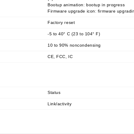
Bootup animation: bootup in progress
Firmware upgrade icon: firmware upgradi
Factory reset
-5 to 40° C (23 to 104° F)
10 to 90% noncondensing
CE, FCC, IC
Status
Link/activity