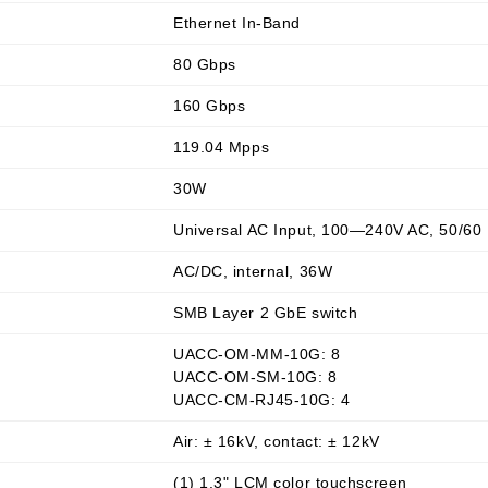
Ethernet In-Band
80 Gbps
160 Gbps
119.04 Mpps
30W
Universal AC Input, 100—240V AC, 50/60
AC/DC, internal, 36W
SMB Layer 2 GbE switch
UACC-OM-MM-10G: 8
UACC-OM-SM-10G: 8
UACC-CM-RJ45-10G: 4
Air: ± 16kV, contact: ± 12kV
(1) 1.3" LCM color touchscreen