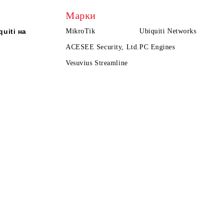
Марки
uiti на
MikroTik
Ubiquiti Networks
ACESEE Security, Ltd.
PC Engines
Vesuvius Streamline