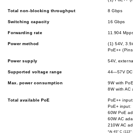
Total non-blocking throughput
8 Gbps
Switching capacity
16 Gbps
Forwarding rate
11.904 Mpp
Power method
(1) 54V, 3.9
PoE++ (Pins 
Power supply
54V, extern
Supported voltage range
44—57V DC
Max. power consumption
9W with PoE
8W with AC 
Total available PoE
PoE++ input
PoE+ input:
60W PoE ada
60W AC adap
210W AC ada
*At 45° C (113°