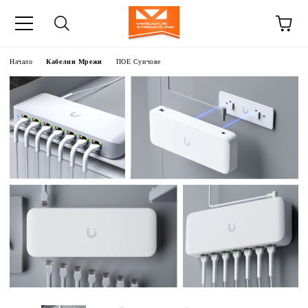
Начало
Кабелни Мрежи
ПОЕ Суичове