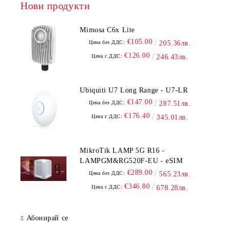
Нови продукти
Mimosa C6x Lite
€105.00
Цена без ДДС:
205.36лв.
€126.00
Цена с ДДС:
246.43лв.
Ubiquiti U7 Long Range - U7-LR
€147.00
Цена без ДДС:
287.51лв.
€176.40
Цена с ДДС:
345.01лв.
MikroTik LAMP 5G R16 -
LAMPGM&RG520F-EU - eSIM
€289.00
Цена без ДДС:
565.23лв.
€346.80
Цена с ДДС:
678.28лв.
Абонирай се