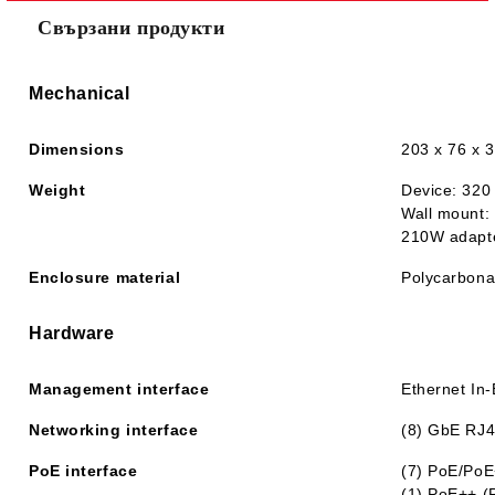
Свързани продукти
Mechanical
Dimensions
203 x 76 x 3
Weight
Device: 320 
Wall mount: 
210W adapte
Enclosure material
Polycarbona
Hardware
Management interface
Ethernet In
Networking interface
(8) GbE RJ4
PoE interface
(7) PoE/PoE+
(1) PoE++ (Pa