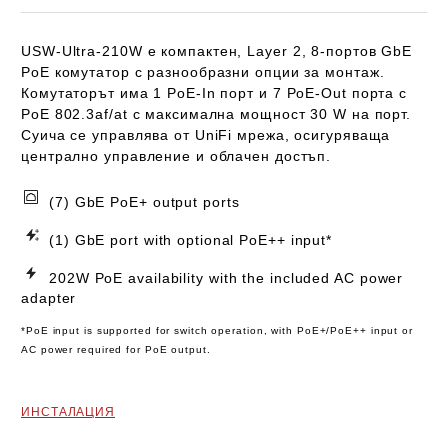
USW-Ultra-210W
е компактен, Layer 2, 8-портов GbE
PoE комутатор с разнообразни опции за монтаж.
Комутаторът има 1 PoE-In порт и 7 PoE-Out порта с
PoE 802.3af/at с максимална мощност 30 W на порт.
Суича се управлява от UniFi мрежа, осигуряваща
централно управление и облачен достъп.
(7) GbE PoE+ output ports
(1) GbE port with optional PoE++ input*
20
2W PoE availability with the included AC power
adapter
*PoE input is supported for switch operation, with PoE+/PoE++ input or
AC power required for PoE output.
ИНСТАЛАЦИЯ