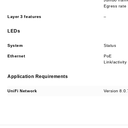
Jumbo fram
Egress rate 
Layer 3 features
–
LEDs
System
Status
Ethernet
PoE
Link/activity
Application Requirements
UniFi Network
Version 8.0.