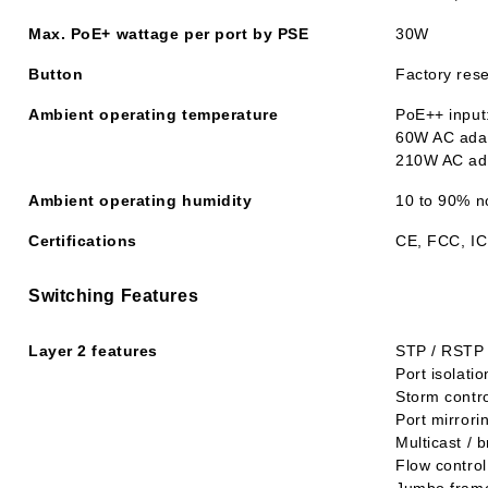
Max. PoE+ wattage per port by PSE
30W
Button
Factory rese
Ambient operating temperature
PoE++ input:
60W AC adapt
210W AC adap
Ambient operating humidity
10 to 90% 
Certifications
CE, FCC, IC
Switching Features
Layer 2 features
STP / RSTP w
Port isolatio
Storm contr
Port mirrori
Multicast / b
Flow control