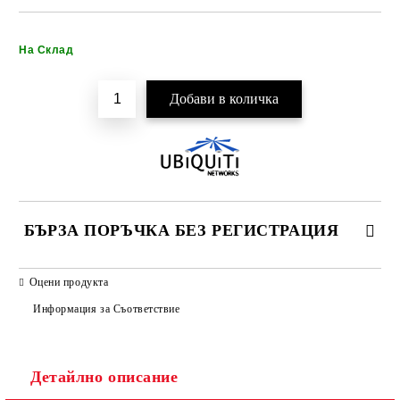
Добави в желани
На Склад
БЪРЗА ПОРЪЧКА БЕЗ РЕГИСТРАЦИЯ
САМО ПОПЪЛНЕТЕ 2 ПОЛЕТА
Оцени продукта
Информация за Съответствие
Детайлно описание
Ние ще се свържем с вас в рамките на работния ден.