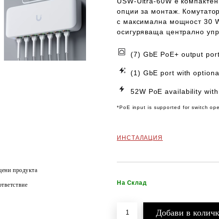
USW-Ultra-60W
е компактен,
опции за монтаж. Комутатор
с максимална мощност 30 W 
осигуряваща централно упр
(7) GbE PoE+ output por
(1) GbE port with option
52W PoE availability wit
*PoE input is supported for switch op
ИНСТАЛАЦИЯ
цени продукта
На Склад
тветствие