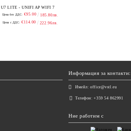
U7 LITE - UNIFI AP WIFI 7
€95.00
Цена без ДДС:
185.80лв.
€114.00
Цена с ДДС:
222.96лв.
Информация за контакти:
Имейл:
office@vstl.eu
Телефон:
+359 54 862991
Ние работим с