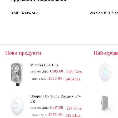
UniFi Network
Version 8.0.7 a
Нови продукти
Най-прод
Mimosa C6x Lite
€105.00
Цена без ДДС:
205.36лв.
€126.00
Цена с ДДС:
246.43лв.
Ubiquiti U7 Long Range - U7-
LR
€147.00
Цена без ДДС:
287.51лв.
€176.40
Цена с ДДС:
345.01лв.