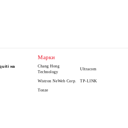
Марки
uiti на
Chang Hong
Ultracom
Technology
Wistron NeWeb Corp.
TP-LINK
Tonze