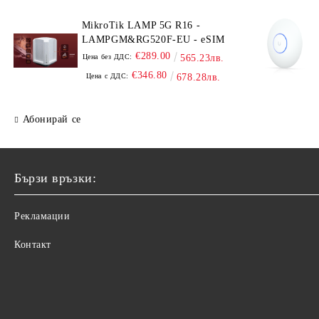
MikroTik LAMP 5G R16 -
LAMPGM&RG520F-EU - eSIM
€289.00
Цена без ДДС:
565.23лв.
€346.80
Цена с ДДС:
678.28лв.
Абонирай се
Бързи връзки:
Рекламации
Контакт