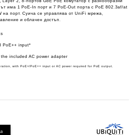
 Layer 2, 8-портов GbE PoE комутатор с разнообразни
ът има 1 PoE-In порт и 7 PoE-Out порта с PoE 802.3af/at
на порт. Суича се управлява от UniFi мрежа,
авление и облачен достъп.
ts
al PoE++ input*
h the included AC power adapter
eration, with PoE+/PoE++ input or AC power required for PoE output.
Добави в желани