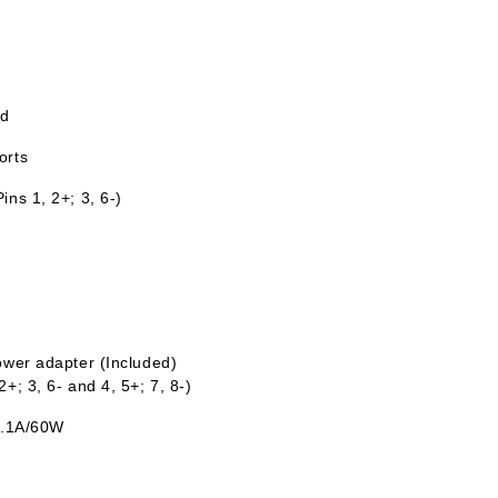
nd
orts
ins 1, 2+; 3, 6-)
ower adapter (Included)
+; 3, 6- and 4, 5+; 7, 8-)
 1.1A/60W