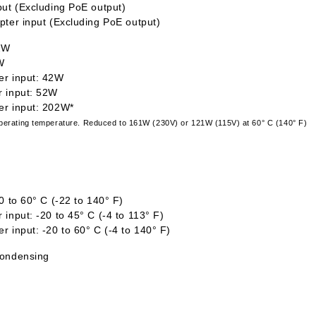
ut (Excluding PoE output)
ter input (Excluding PoE output)
2W
W
r input: 42W
 input: 52W
r input: 202W*
operating temperature. Reduced to 161W (230V) or 121W (115V) at 60° C (140° F)
0 to 60° C (-22 to 140° F)
input: -20 to 45° C (-4 to 113° F)
 input: -20 to 60° C (-4 to 140° F)
condensing