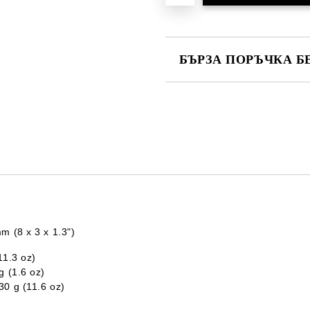
БЪРЗА ПОРЪЧКА Б
САМО ПОПЪЛНЕТЕ 2 ПОЛЕТА
Ние ще се свържем с вас в рамки
m (8 x 3 x 1.3")
11.3 oz)
g (1.6 oz)
30 g (11.6 oz)