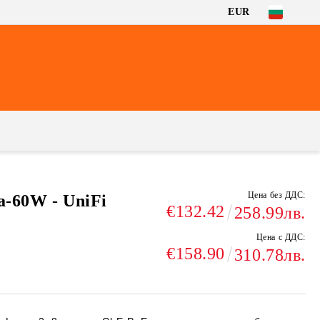
EUR
Цена без ДДС:
a-60W - UniFi
€132.42
258.99лв.
Цена с ДДС:
€158.90
310.78лв.