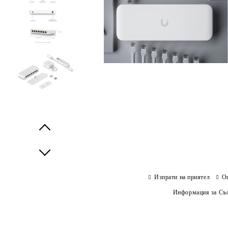
Prev
Next
Изпрати на приятел
О
Информация за Съо