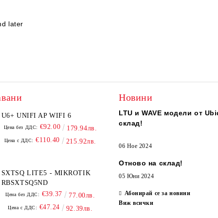
nd later
авани
Новини
LTU и WAVE модели от Ubiq
U6+ UNIFI AP WIFI 6
склад!
€92.00
Цена без ДДС:
179.94лв.
€110.40
Цена с ДДС:
215.92лв.
06 Ное 2024
Отново на склад!
SXTSQ LITE5 - MIKROTIK
05 Юни 2024
RBSXTSQ5ND
Абонирай се за новини
€39.37
Цена без ДДС:
77.00лв.
Виж всички
€47.24
Цена с ДДС:
92.39лв.