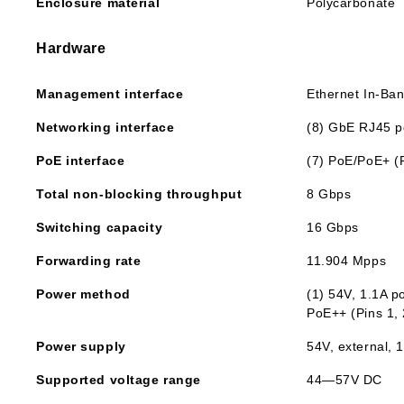
Enclosure material
Polycarbonate
Hardware
Management interface
Ethernet In-Ba
Networking interface
(8) GbE RJ45 p
PoE interface
(7) PoE/PoE+ (P
Total non-blocking throughput
8 Gbps
Switching capacity
16 Gbps
Forwarding rate
11.904 Mpps
Power method
(1) 54V, 1.1A p
PoE++ (Pins 1, 2
Power supply
54V, external,
Supported voltage range
44—57V DC