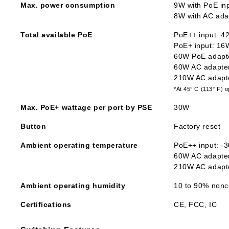
Max. power consumption
9W with PoE inp
8W with AC adap
Total available PoE
PoE++ input: 4
PoE+ input: 16
60W PoE adapte
60W AC adapter
210W AC adapte
*At 45° C (113° F) 
Max. PoE+ wattage per port by PSE
30W
Button
Factory reset
Ambient operating temperature
PoE++ input: -3
60W AC adapter 
210W AC adapter
Ambient operating humidity
10 to 90% non
Certifications
CE, FCC, IC