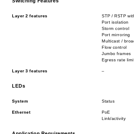
Switching Features
Layer 2 features
STP / RSTP with 
Port isolation
Storm control
Port mirroring
Multicast / broa
Flow control
Jumbo frames
Egress rate limi
Layer 3 features
–
LEDs
System
Status
Ethernet
PoE
Link/activity
Application Requirements