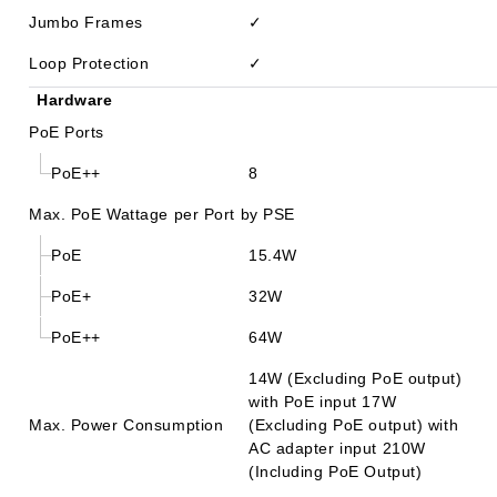
Jumbo Frames
✓
Loop Protection
✓
Hardware
PoE Ports
PoE++
8
Max. PoE Wattage per Port by PSE
PoE
15.4W
PoE+
32W
PoE++
64W
14W (Excluding PoE output)
with PoE input 17W
Max. Power Consumption
(Excluding PoE output) with
AC adapter input 210W
(Including PoE Output)