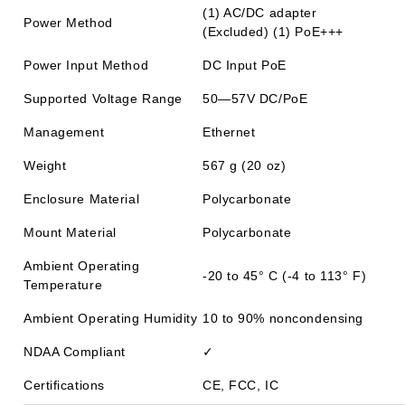
(1) AC/DC adapter
Power Method
(Excluded) (1) PoE+++
Power Input Method
DC Input PoE
Supported Voltage Range
50—57V DC/PoE
Management
Ethernet
Weight
567 g (20 oz)
Enclosure Material
Polycarbonate
Mount Material
Polycarbonate
Ambient Operating
-20 to 45° C (-4 to 113° F)
Temperature
Ambient Operating Humidity
10 to 90% noncondensing
NDAA Compliant
✓
Certifications
CE, FCC, IC