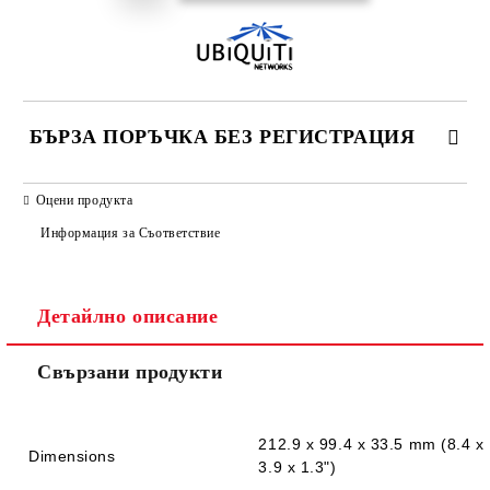
БЪРЗА ПОРЪЧКА БЕЗ РЕГИСТРАЦИЯ
САМО ПОПЪЛНЕТЕ 2 ПОЛЕТА
Оцени продукта
Информация за Съответствие
Детайлно описание
Ние ще се свържем с вас в рамките на работния ден.
Свързани продукти
212.9 x 99.4 x 33.5 mm (8.4 x
Dimensions
3.9 x 1.3")