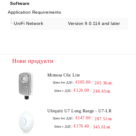
Software
Application Requirements
UniFi Network
Version 9.0.114 and later
Нови продукти
Mimosa C6x Lite
€105.00
Цена без ДДС:
205.36лв.
€126.00
Цена с ДДС:
246.43лв.
Ubiquiti U7 Long Range - U7-LR
€147.00
Цена без ДДС:
287.51лв.
€176.40
Цена с ДДС:
345.01лв.