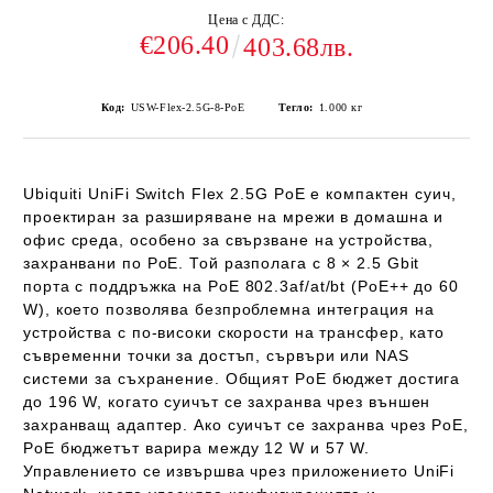
Цена с ДДС:
€206.40
403.68лв.
Код:
USW-Flex-2.5G-8-PoE
Тегло:
1.000
кг
Ubiquiti UniFi Switch Flex 2.5G PoE
е компактен суич,
проектиран за разширяване на мрежи в домашна и
офис среда, особено за свързване на устройства,
захранвани по PoE. Той разполага с
8 × 2.5 Gbit
порта
с поддръжка на
PoE 802.3af/at/bt (PoE++ до 60
W)
, което позволява безпроблемна интеграция на
устройства с по-високи скорости на трансфер, като
съвременни точки за достъп, сървъри или NAS
системи за съхранение. Общият
PoE бюджет достига
до 196 W
, когато суичът се захранва чрез външен
захранващ адаптер. Ако суичът се захранва чрез PoE,
PoE бюджетът варира между
12 W и 57 W
.
Управлението се извършва чрез приложението
UniFi