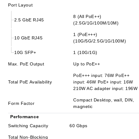
Port Layout
8 (All PoE++)
2.5 GbE RJ45
(2.5G/1G/100M/10M)
1 (PoE+++)
10 GbE RJ45
(10G/5G/2.5G/1G/100M)
10G SFP+
1 (10G/1G)
Max. PoE Output
Up to PoE++
PoE+++ input: 76W PoE++
Total PoE Availability
input: 46W PoE+ input: 16W
210W AC adapter input: 196W
Compact Desktop, wall, DIN,
Form Factor
magnetic
Performance
Switching Capacity
60 Gbps
Total Non-Blocking