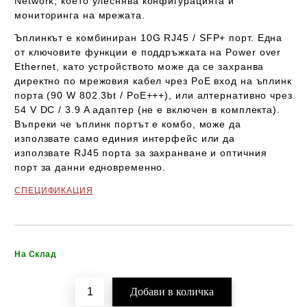
Network
, което улеснява конфигурацията и
мониторинга на мрежата.
Ъплинкът е
комбиниран 10G RJ45 / SFP+ порт
. Една
от ключовите функции е поддръжката на
Power over
Ethernet
, като устройството може да се захранва
директно по мрежовия кабел чрез PoE вход на ъплинк
порта (
90 W 802.3bt / PoE+++
), или алтернативно чрез
54 V DC / 3.9 A адаптер
(не е включен в комплекта).
Въпреки че ъплинк портът е комбо, може да
използвате само единия интерфейс или да
използвате
RJ45 порта за захранване и оптичния
порт за данни едновременно
.
СПЕЦИФИКАЦИЯ
Добави в желани
На Склад