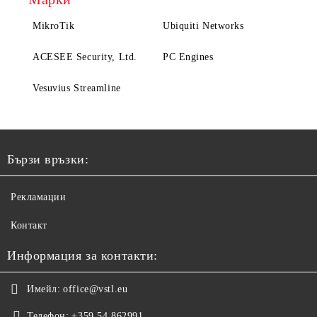
MikroTik
Ubiquiti Networks
ACESEE Security, Ltd.
PC Engines
Vesuvius Streamline
Бързи връзки:
Рекламации
Контакт
Информация за контакти:
Имейл:
office@vstl.eu
Телефон:
+359 54 862991