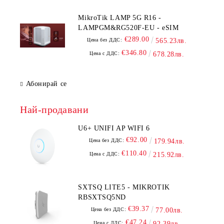
MikroTik LAMP 5G R16 -
LAMPGM&RG520F-EU - eSIM
€289.00
Цена без ДДС:
565.23лв.
€346.80
Цена с ДДС:
678.28лв.
Абонирай се
Най-продавани
U6+ UNIFI AP WIFI 6
€92.00
Цена без ДДС:
179.94лв.
€110.40
Цена с ДДС:
215.92лв.
SXTSQ LITE5 - MIKROTIK
RBSXTSQ5ND
€39.37
Цена без ДДС:
77.00лв.
€47.24
Цена с ДДС:
92.39лв.