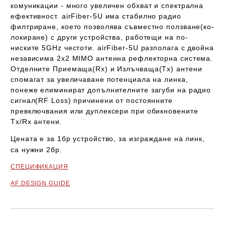
комуникации - много увеличен обхват и спектрална
ефективност.
airFiber-5U
има стабилно радио
филтриране, което позволява съвместно ползване(ко-
локиране) с други устройства, работещи на по-
ниските 5GHz честоти. airFiber-5U разполага с двойна
независима 2x2 MIMO антенна рефлекторна система.
Отделните Приемаща(Rx) и Излъчваща(Tx) антени
спомагат за увеличаване потенциала на линка,
понеже елиминират допълнителните загуби на радио
сигнал(RF Loss) причинени от постоянните
превключвания или дуплексери при обикновените
Tx/Rx антени.
Цената е за 1бр устройство, за изграждане на линк,
са нужни 2бр.
СПЕЦИФИКАЦИЯ
AF DESIGN GUIDE