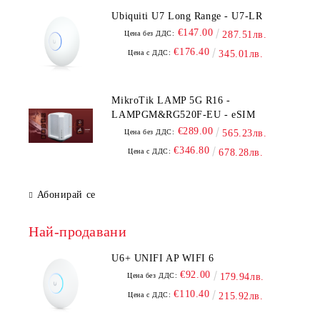
Ubiquiti U7 Long Range - U7-LR
€147.00
Цена без ДДС:
287.51лв.
€176.40
Цена с ДДС:
345.01лв.
MikroTik LAMP 5G R16 -
LAMPGM&RG520F-EU - eSIM
€289.00
Цена без ДДС:
565.23лв.
€346.80
Цена с ДДС:
678.28лв.
Абонирай се
Най-продавани
U6+ UNIFI AP WIFI 6
€92.00
Цена без ДДС:
179.94лв.
€110.40
Цена с ДДС:
215.92лв.