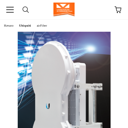
Начало
Ubiquiti
airFiber