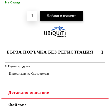
Добави в желани
На Склад
БЪРЗА ПОРЪЧКА БЕЗ РЕГИСТРАЦИЯ
САМО ПОПЪЛНЕТЕ 2 ПОЛЕТА
Оцени продукта
Информация за Съответствие
Детайлно описание
Ние ще се свържем с вас в рамките на работния ден.
Файлове