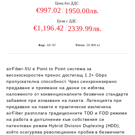
Цена без ДДС:
€997.02
1950.00лв.
Цена с ДДС:
€1,196.42
2339.99лв.
Код:
AF-5U
Тегло:
20.000
кг
airFiber-5U
е Point to Point система за
високоскоростен пренос достигащ 1.2+ Gbps
пропускателна способност
. Чрез синхронизирано
предаване и приемане на данни се избягва
наложеното от конвенционалните безжични стандарти
забавяне при изчакване на пакета. Латенцията при
предаване на пакети е практически изключена.
airFiber разполага традиционните TDD и FDD режими
на работа в допълнение към собствения си
патентован режим Hybrid Division Duplexing (HDD),
който осигурява революционен пробив в безжичните