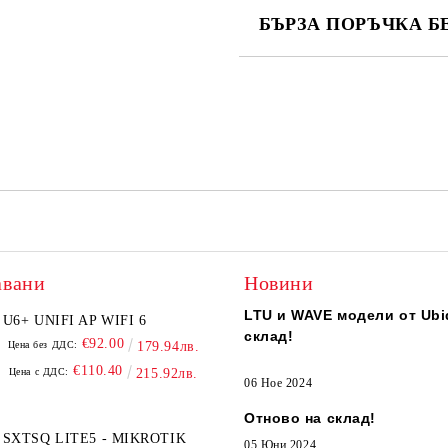
БЪРЗА ПОРЪЧКА Б
САМО ПОПЪЛНЕТЕ 2 ПОЛЕТА
Ние ще се свържем с вас в рамки
авани
Новини
LTU и WAVE модели от Ubiq
U6+ UNIFI AP WIFI 6
склад!
€92.00
Цена без ДДС:
179.94лв.
€110.40
Цена с ДДС:
215.92лв.
06 Ное 2024
Отново на склад!
SXTSQ LITE5 - MIKROTIK
05 Юни 2024