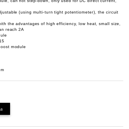
dule
, can not step-down, only used for DC direct current,
ustable (using multi-turn tight potentiometer), the circuit
th the advantages of high efficiency, low heat, small size,
can reach 2A
ule
15
boost module
mm
Добави в желани