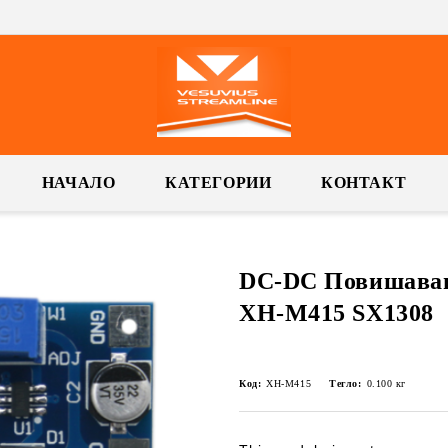
НАЧАЛО
КАТЕГОРИИ
КОНТАКТ
DC-DC Повишаващ
XH-M415 SX1308
Код:
XH-M415
Тегло:
0.100
кг