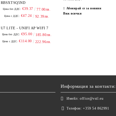
RBSXTSQ5ND
Абонирай се за новини
€39.37
Цена без ДДС:
77.00лв.
Виж всички
€47.24
Цена с ДДС:
92.39лв.
U7 LITE - UNIFI AP WIFI 7
€95.00
Цена без ДДС:
185.80лв.
€114.00
Цена с ДДС:
222.96лв.
Информация за контакти:
Имейл:
office@vstl.eu
Телефон:
+359 54 862991