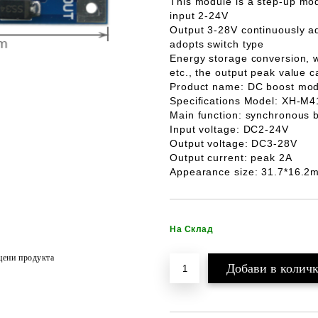
This module is a
step-up mo
input 2-24V
Output 3-28V continuously adj
adopts switch type
Energy storage conversion, wi
etc., the output peak value 
Product name: DC boost mod
Specifications Model: XH-M4
Main function: synchronous 
Input voltage: DC2-24V
Output voltage: DC3-28V
Output current: peak 2A
Appearance size: 31.7*16.2
На Склад
цени продукта