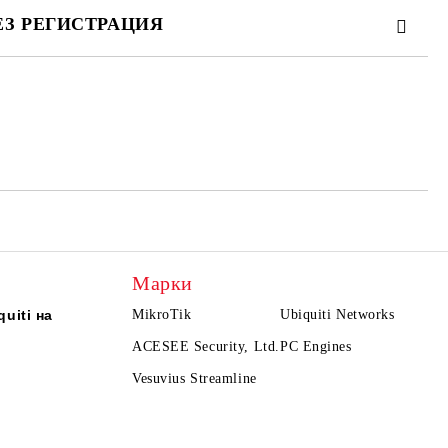
ЕЗ РЕГИСТРАЦИЯ
те на работния ден.
Марки
uiti на
MikroTik
Ubiquiti Networks
ACESEE Security, Ltd.
PC Engines
Vesuvius Streamline