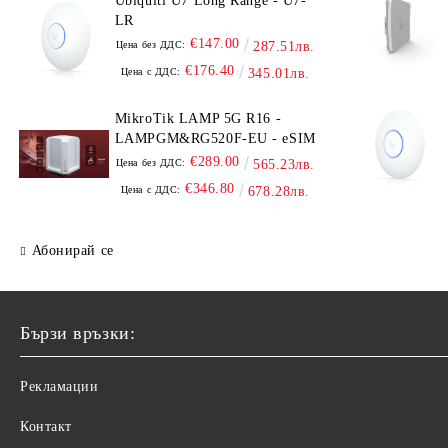
Ubiquiti U7 Long Range - U7-
LR
€147.00
Цена без ДДС:
287.51лв.
€176.40
Цена с ДДС:
345.01лв.
MikroTik LAMP 5G R16 -
LAMPGM&RG520F-EU - eSIM
€289.00
Цена без ДДС:
565.23лв.
€346.80
Цена с ДДС:
678.28лв.
Абонирай се
Бързи връзки:
Рекламации
Контакт