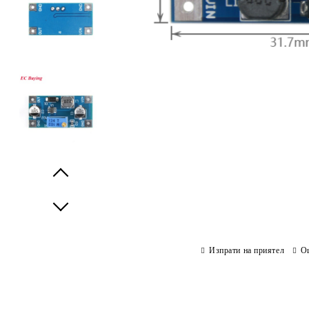
Prev
Next
Изпрати на приятел
О