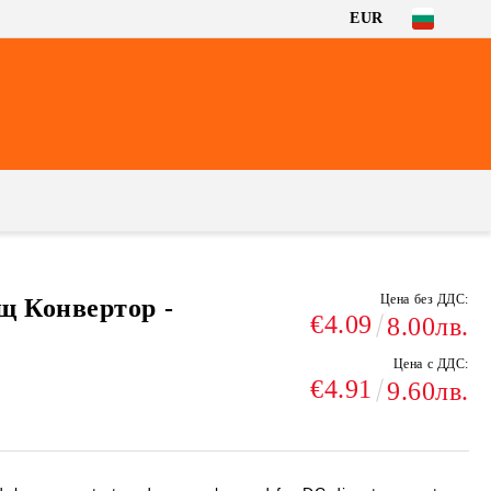
EUR
Цена без ДДС:
 Конвертор -
€4.09
8.00лв.
Цена с ДДС:
€4.91
9.60лв.