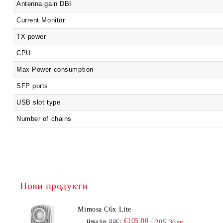
Antenna gain DBI
Current Monitor
TX power
CPU
Max Power consumption
SFP ports
USB slot type
Number of chains
Нови продукти
Mimosa C6x Lite
€105.00
Цена без ДДС:
205.36лв.