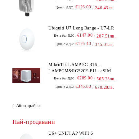
€126.00
Цена с ДДС:
246.43лв.
Ubiquiti U7 Long Range - U7-LR
€147.00
Цена без ДДС:
287.51лв.
€176.40
Цена с ДДС:
345.01лв.
MikroTik LAMP 5G R16 -
LAMPGM&RG520F-EU - eSIM
€289.00
Цена без ДДС:
565.23лв.
€346.80
Цена с ДДС:
678.28лв.
Абонирай се
Най-продавани
U6+ UNIFI AP WIFI 6