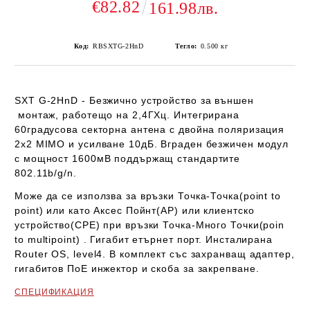
€82.82
161.98лв.
Код:
RBSXTG-2HnD
Тегло:
0.500
кг
SXT G-2HnD - Безжично устройство за външен
монтаж, работещо на 2,4ГХц. Интегрирана
60градусова секторна антена с двойна поляризация
2x2 MIMO и усилване 10дБ. Вграден безжичен модул
с мощност 1600мВ поддържащ стандартите
802.11b/g/n.
Може да се използва за връзки Точка-Точка(point to
point) или като Аксес Пойнт(АР) или клиентско
устройство(CPE) при връзки Точка-Много Точки(poin
to multipoint) . Гигабит етърнет порт. Инсталирана
Router OS, level4. В комплект със захранващ адаптер,
гигабитов ПоЕ инжектор и скоба за закрепване.
СПЕЦИФИКАЦИЯ