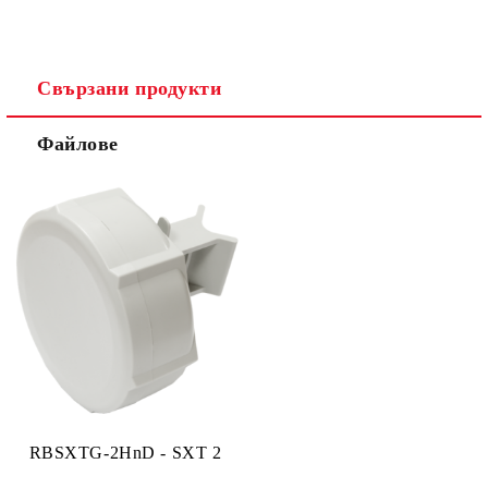
Свързани продукти
Ние ще се свържем с вас в рамките на работния ден.
Файлове
RBSXTG-2HnD - SXT 2