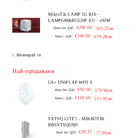
MikroTik LAMP 5G R16 -
LAMPGM&RG520F-EU - eSIM
€289.00
Цена без ДДС:
565.23лв.
€346.80
Цена с ДДС:
678.28лв.
Абонирай се
Най-продавани
U6+ UNIFI AP WIFI 6
€92.00
Цена без ДДС:
179.94лв.
€110.40
Цена с ДДС:
215.92лв.
SXTSQ LITE5 - MIKROTIK
RBSXTSQ5ND
€39.37
Цена без ДДС:
77.00лв.