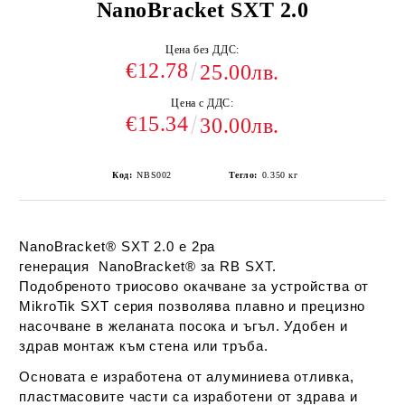
NanoBracket SXT 2.0
Цена без ДДС:
€12.78
25.00лв.
Цена с ДДС:
€15.34
30.00лв.
Код:
NBS002
Тегло:
0.350
кг
NanoBracket® SXT 2.0 е 2ра
генерация NanoBracket® за RB SXT.
Подобреното триосово окачване за устройства от
MikroTik SXT серия позволява плавно и прецизно
насочване в желаната посока и ъгъл. Удобен и
здрав монтаж към стена или тръба.
Основата е изработена от алуминиева отливка,
пластмасовите части са изработени от здрава и