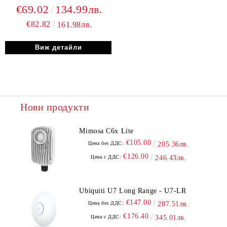
€69.02
134.99лв.
€82.82
161.98лв.
Виж детайли
Нови продукти
Mimosa C6x Lite
€105.00
Цена без ДДС:
205.36лв.
€126.00
Цена с ДДС:
246.43лв.
Ubiquiti U7 Long Range - U7-LR
€147.00
Цена без ДДС:
287.51лв.
€176.40
Цена с ДДС:
345.01лв.