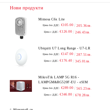
Нови продукти
Mimosa C6x Lite
€105.00
Цена без ДДС:
205.36лв.
€126.00
Цена с ДДС:
246.43лв.
Ubiquiti U7 Long Range - U7-LR
€147.00
Цена без ДДС:
287.51лв.
€176.40
Цена с ДДС:
345.01лв.
MikroTik LAMP 5G R16 -
LAMPGM&RG520F-EU - eSIM
€289.00
Цена без ДДС:
565.23лв.
€346.80
Цена с ДДС:
678.28лв.
Абонирай се