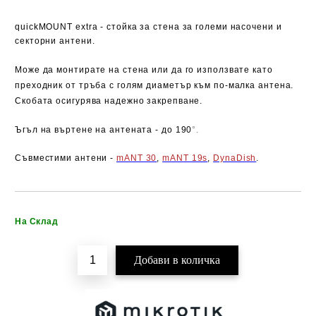
quickMOUNT
extra
- стойка за стена за големи насочени и
секторни антени.
Може да монтирате на стена или да го използвате като
преходник от тръба с голям диаметър към по-малка антена.
Скобата осигурява надежно закрепване.
Ъгъл на въртене на антената - до 190
°.
Съвместими антени -
mANT 30
,
mANT 19s
,
DynaDish
.
Добави в желани
На Склад