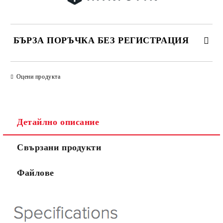
БЪРЗА ПОРЪЧКА БЕЗ РЕГИСТРАЦИЯ
САМО ПОПЪЛНЕТЕ 2 ПОЛЕТА
Оцени продукта
Детайлно описание
Ние ще се свържем с вас в рамките на работния ден.
Свързани продукти
Файлове