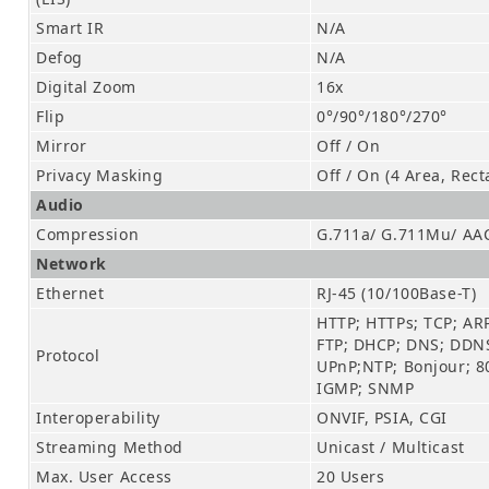
Smart IR
N/A
Defog
N/A
Digital Zoom
16x
Flip
0°/90°/180°/270°
Mirror
Off / On
Privacy Masking
Off / On (4 Area, Rect
Audio
Compression
G.711a/ G.711Mu/ AAC
Network
Ethernet
RJ-45 (10/100Base-T)
HTTP; HTTPs; TCP; AR
FTP; DHCP; DNS; DDNS
Protocol
UPnP;NTP; Bonjour; 80
IGMP; SNMP
Interoperability
ONVIF, PSIA, CGI
Streaming Method
Unicast / Multicast
Max. User Access
20 Users