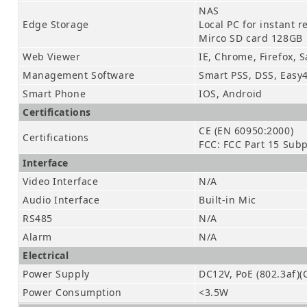
NAS
Edge Storage
Local PC for instant 
Mirco SD card 128GB
Web Viewer
IE, Chrome, Firefox, S
Management Software
Smart PSS, DSS, Easy
Smart Phone
IOS, Android
Certifications
CE (EN 60950:2000)
Certifications
FCC: FCC Part 15 Subp
Interface
Video Interface
N/A
Audio Interface
Built-in Mic
RS485
N/A
Alarm
N/A
Electrical
Power Supply
DC12V, PoE (802.3af)(C
Power Consumption
<3.5W