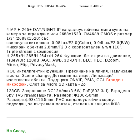
Код:
IPC-HDB4431G-AS-0280B
Тегло:
0.400
кг
4 MP H.265+
DAY/NIGHT IP вандалоустойчива мини куполна
камера за вграждане или
2688x1520. OV4689 CMOS с размер
1/3” (2688x1520) със
свелочувствителност
0.08Lux/F2.0(Color); 0.04Lux/F2.0(B/W).
:
Фиксиран обектив 2.8mm/F2.0 с хоризонтален ъгъл
110º.
Triple stream
с компресия
H.265+/H.265/H.264+/H.264.
Функции: Детекция на
движение,
TrueWDR 120dB, AGC, AWB, 3D-DNR, BLC, HLC, DZoom,
Mirror, Flip, PrivacyMask,
ROI. Интелигентни функции: Пресичане на линия, Навлизане
в зона, Scene change,
Детекция на лице, Липсващи/
изоставени обекти. Поддържа ONVIF, PSIA, CGI.
Вграден
микрофон
, Слот за
Micro SD
карта - до
128GB
. Захранване DC12V/max3.5W, PoE
(802.3af). Вградена
6kV TVS гръмозащита. Размери: Ф106х50mm.
Размери:
ф93х116.5mm. PVC вандалоустойчив корпус
подходящ за вътрешен монтаж,
степен на защита
IK08.
Добави в желани
На Склад