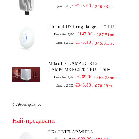
€126.00
Цена с ДДС:
246.43лв.
Ubiquiti U7 Long Range - U7-LR
€147.00
Цена без ДДС:
287.51лв.
€176.40
Цена с ДДС:
345.01лв.
MikroTik LAMP 5G R16 -
LAMPGM&RG520F-EU - eSIM
€289.00
Цена без ДДС:
565.23лв.
€346.80
Цена с ДДС:
678.28лв.
Абонирай се
Най-продавани
U6+ UNIFI AP WIFI 6