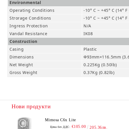
Environmental
Operating Conditions
-10° C ~ +45° C (14° F
Strorage Conditions
-10° C ~ +45° C (14° F
Ingress Protection
N/A
Vandal Resistance
IK08
Construction
Casing
Plastic
Dimensions
Φ93mm×116.5mm (3.65
Net Weight
0.225Kg (0.50lb)
Gross Weight
0.37Kg (0.82lb)
Нови продукти
Mimosa C6x Lite
€105.00
Цена без ДДС:
205.36лв.