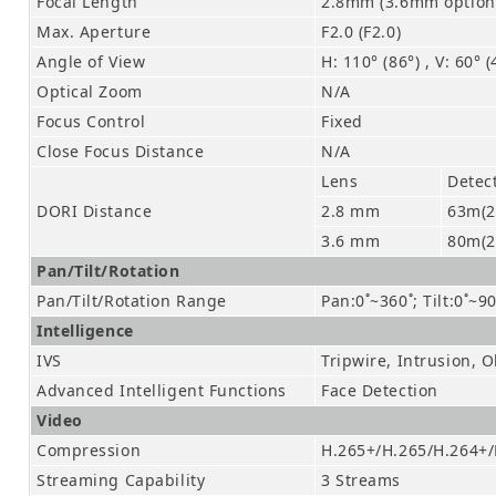
Focal Length
2.8mm
(3.6
mm option
Max. Aperture
F2.0 (F2.0)
Angle of View
H: 110° (86°) , V: 60° (
Optical Zoom
N/A
Focus Control
Fixed
Close Focus Distance
N/A
Lens
Detec
DORI Distance
2.8 mm
63m(2
3.6 mm
80m(2
Pan/Tilt/Rotation
Pan/Tilt/Rotation Range
Pan:0˚~360˚; Tilt:0˚~9
Intelligence
IVS
Tripwire, Intrusion,
Advanced Intelligent Functions
Face Detection
Video
Compression
H.265+/H.265/H.264+/
Streaming Capability
3 Streams