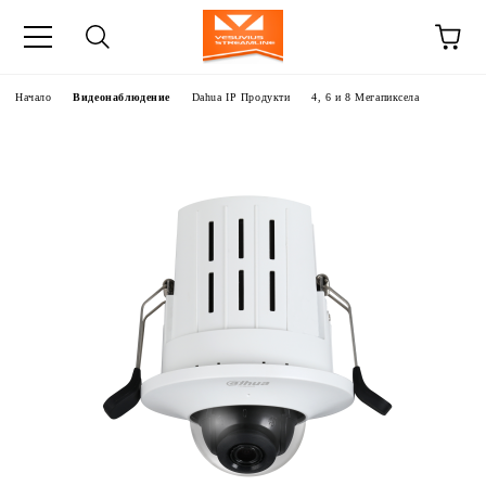
Начало
Видеонаблюдение
Dahua IP Продукти
4, 6 и 8 Мегапиксела