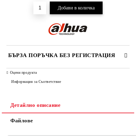
БЪРЗА ПОРЪЧКА БЕЗ РЕГИСТРАЦИЯ
САМО ПОПЪЛНЕТЕ 2 ПОЛЕТА
Оцени продукта
Информация за Съответствие
Детайлно описание
Ние ще се свържем с вас в рамките на работния ден.
Файлове