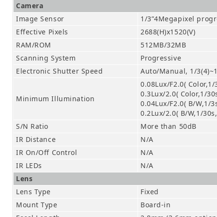
Camera
Image Sensor
1/3”4Megapixel prog
Effective Pixels
2688(H)x1520(V)
RAM/ROM
512MB/32MB
Scanning System
Progressive
Electronic Shutter Speed
Auto/Manual, 1/3(4)~
0.08Lux/F2.0( Color,1/
0.3Lux/2.0( Color,1/30
Minimum Illumination
0.04Lux/F2.0( B/W,1/3
0.2Lux/2.0( B/W,1/30s
S/N Ratio
More than 50dB
IR Distance
N/A
IR On/Off Control
N/A
IR LEDs
N/A
Lens
Lens Type
Fixed
Mount Type
Board-in