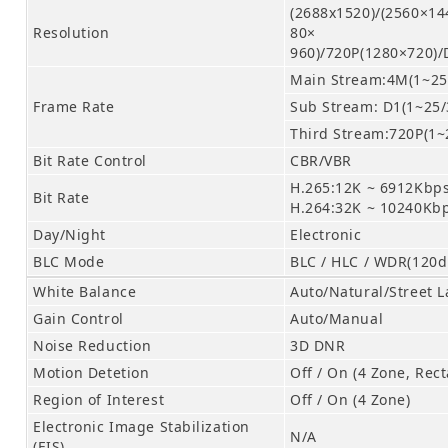
(2688x1520)/(2560×14
Resolution
80×
960)/720P(1280×720)/
Main Stream:4M(1~25
Frame Rate
Sub Stream: D1(1~25/
Third Stream:720P(1~
Bit Rate Control
CBR/VBR
H.265:12K ~ 6912Kbp
Bit Rate
H.264:32K ~ 10240Kb
Day/Night
Electronic
BLC Mode
BLC / HLC / WDR(120d
White Balance
Auto/Natural/Street
Gain Control
Auto/Manual
Noise Reduction
3D DNR
Motion Detetion
Off / On (4 Zone, Rec
Region of Interest
Off / On (4 Zone)
Electronic Image Stabilization
N/A
(EIS)