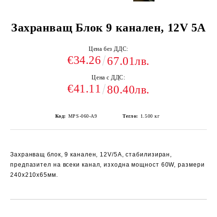
Захранващ Блок 9 канален, 12V 5A
Цена без ДДС:
€34.26
67.01лв.
Цена с ДДС:
€41.11
80.40лв.
Код:
MPS-060-A9
Тегло:
1.500
кг
Захранващ блок, 9 канален, 12V/5A, стабилизиран,
предпазител на всеки
канал, изходна мощност 60W, размери
240х210х65мм.
Добави в желани