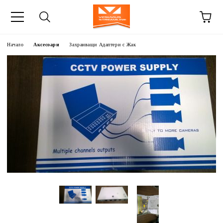
Начало
Аксесоари
Захранващи Адаптери с Жак