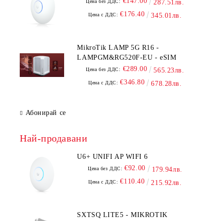
€147.00
Цена без ДДС:
287.51лв.
€176.40
Цена с ДДС:
345.01лв.
MikroTik LAMP 5G R16 -
LAMPGM&RG520F-EU - eSIM
€289.00
Цена без ДДС:
565.23лв.
€346.80
Цена с ДДС:
678.28лв.
Абонирай се
Най-продавани
U6+ UNIFI AP WIFI 6
€92.00
Цена без ДДС:
179.94лв.
€110.40
Цена с ДДС:
215.92лв.
SXTSQ LITE5 - MIKROTIK