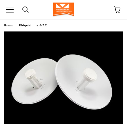
Начало
Ubiquiti
airMAX