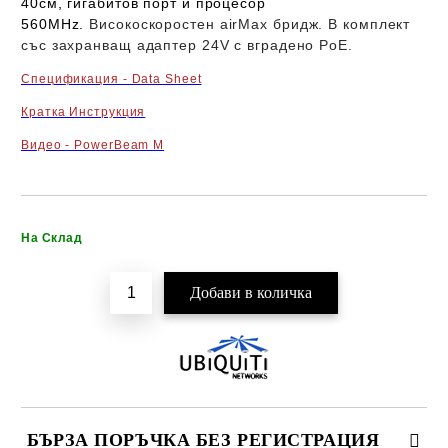
40см, гигабитов порт и процесор
560MHz.
Високоскоростен airMax бридж. В комплект
със захранващ адаптер 24V с вградено PoE.
Спецификация - Data Sheet
Кратка Инструкция
Видео - PowerBeam M
Добави в желани
На Склад
БЪРЗА ПОРЪЧКА БЕЗ РЕГИСТРАЦИЯ