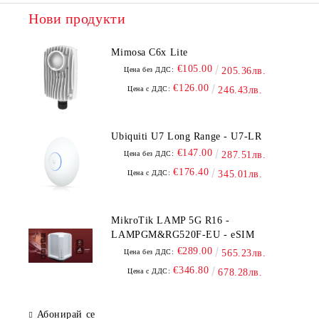
Нови продукти
Mimosa C6x Lite
€105.00
Цена без ДДС:
205.36лв.
€126.00
Цена с ДДС:
246.43лв.
Ubiquiti U7 Long Range - U7-LR
€147.00
Цена без ДДС:
287.51лв.
€176.40
Цена с ДДС:
345.01лв.
MikroTik LAMP 5G R16 -
LAMPGM&RG520F-EU - eSIM
€289.00
Цена без ДДС:
565.23лв.
€346.80
Цена с ДДС:
678.28лв.
Абонирай се