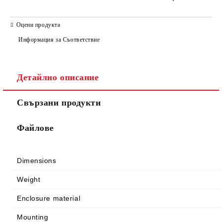
САМО ПОПЪЛНЕТЕ 2 ПОЛЕТА
Оцени продукта
Информация за Съответствие
Детайлно описание
Ние ще се свържем с вас в рамките на работния ден.
Свързани продукти
Файлове
Dimensions
Weight
Enclosure material
Mounting