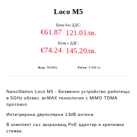
Loco M5
Цена без ДДС:
€61.87
121.01лв.
Цена с ДДС:
€74.24
145.20лв.
Код:
NSM5L
Тегло:
0.600
кг
NanoStation Loco M5
- Безжично устройство работещо
в 5GHz обхват,
airMAX
технология с MIMO TDMA
протокол.
Интегрирана двуполярна 13dB антена.
В комплект със захранващ PoE адаптер и крепежни
стяжки.