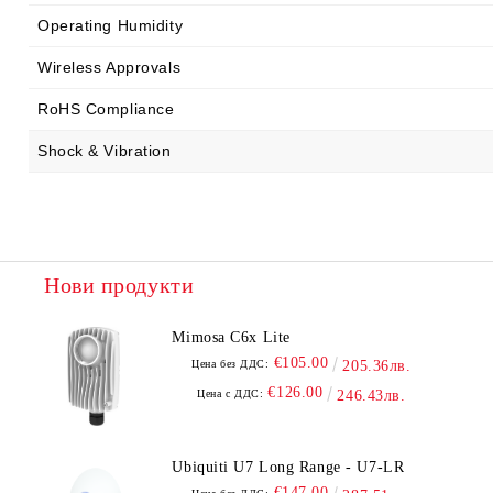
Operating Humidity
Wireless Approvals
RoHS Compliance
Shock & Vibration
Нови продукти
Mimosa C6x Lite
€105.00
Цена без ДДС:
205.36лв.
€126.00
Цена с ДДС:
246.43лв.
Ubiquiti U7 Long Range - U7-LR
€147.00