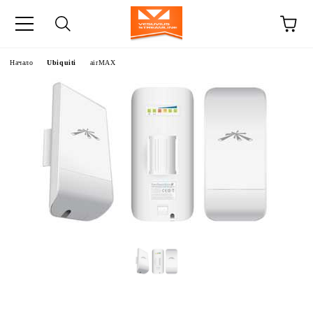
Начало
Ubiquiti
airMAX