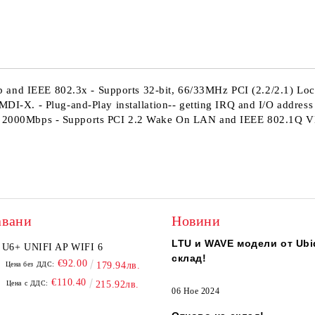
Ние ще се свържем с вас в рамки
 and IEEE 802.3x - Supports 32-bit, 66/33MHz PCI (2.2/2.1) Loc
X. - Plug-and-Play installation-- getting IRQ and I/O address 
e to 2000Mbps - Supports PCI 2.2 Wake On LAN and IEEE 802.1Q
авани
Новини
LTU и WAVE модели от Ubiq
U6+ UNIFI AP WIFI 6
склад!
€92.00
Цена без ДДС:
179.94лв.
€110.40
Цена с ДДС:
215.92лв.
06 Ное 2024