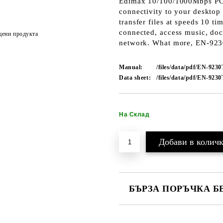
Edimax 10/100/1000Mbps PCI 
connectivity to your desktop
transfer files at speeds 10 t
connected, access music, doc
цени продукта
network. What more, EN-923
Manual:
/files/data/pdf/EN-923
Data sheet:
/files/data/pdf/EN-9230
На Склад
БЪРЗА ПОРЪЧКА Б
САМО ПОПЪЛНЕТЕ 2 ПОЛЕТА