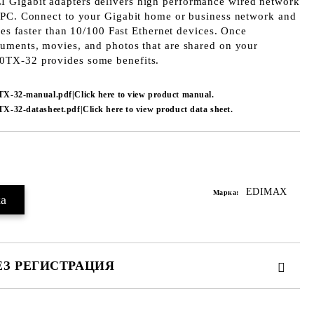
Gigabit adapters delivers high performance wired network
 PC. Connect to your Gigabit home or business network and
imes faster than 10/100 Fast Ethernet devices. Once
uments, movies, and photos that are shared on your
0TX-32 provides some benefits.
0TX-32-manual.pdf|Click here to view product manual.
TX-32-datasheet.pdf|Click here to view product data sheet.
Добави в желани
EDIMAX
Марка:
ЕЗ РЕГИСТРАЦИЯ