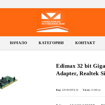
НАЧАЛО
КАТЕГОРИИ
КОНТАКТ
Edimax 32 bit Gig
Adapter, Realtek S
Код:
EN-9230TX-32
Тегло:
0.500
кг