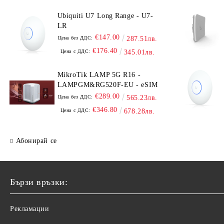
Ubiquiti U7 Long Range - U7-
LR
€147.00
Цена без ДДС:
287.51лв.
€176.40
Цена с ДДС:
345.01лв.
MikroTik LAMP 5G R16 -
LAMPGM&RG520F-EU - eSIM
€289.00
Цена без ДДС:
565.23лв.
€346.80
Цена с ДДС:
678.28лв.
Абонирай се
Бързи връзки:
Рекламации