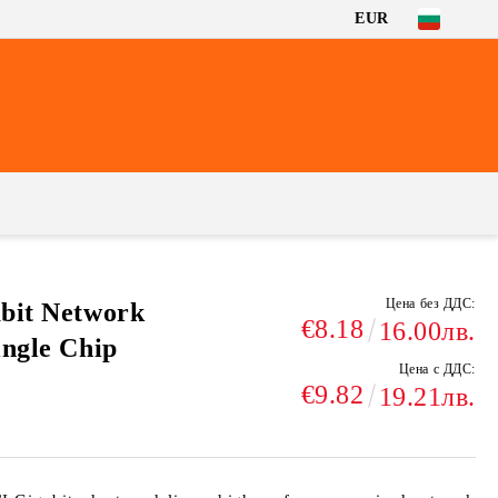
EUR
Цена без ДДС:
abit Network
€8.18
16.00лв.
ingle Chip
Цена с ДДС:
€9.82
19.21лв.