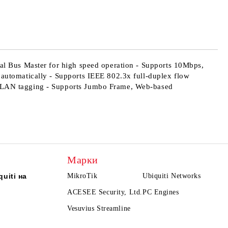
те на работния ден.
al Bus Master for high speed operation - Supports 10Mbps,
automatically - Supports IEEE 802.3x full-duplex flow
 VLAN tagging - Supports Jumbo Frame, Web-based
Марки
uiti на
MikroTik
Ubiquiti Networks
ACESEE Security, Ltd.
PC Engines
Vesuvius Streamline