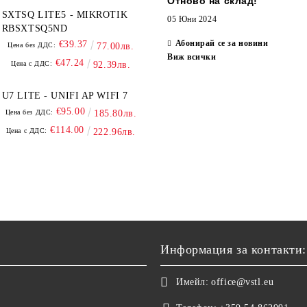
Отново на склад!
SXTSQ LITE5 - MIKROTIK
05 Юни 2024
RBSXTSQ5ND
Абонирай се за новини
€39.37
Цена без ДДС:
77.00лв.
Виж всички
€47.24
Цена с ДДС:
92.39лв.
U7 LITE - UNIFI AP WIFI 7
€95.00
Цена без ДДС:
185.80лв.
€114.00
Цена с ДДС:
222.96лв.
Информация за контакти:
Имейл:
office@vstl.eu