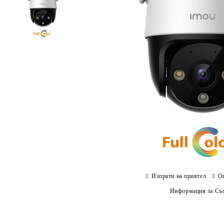
Изпрати на приятел
О
Информация за Съо