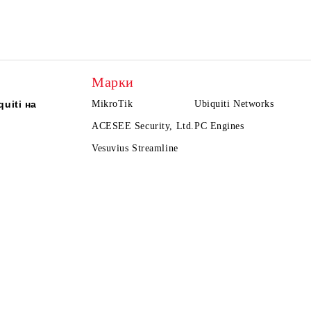
Марки
uiti на
MikroTik
Ubiquiti Networks
ACESEE Security, Ltd.
PC Engines
Vesuvius Streamline