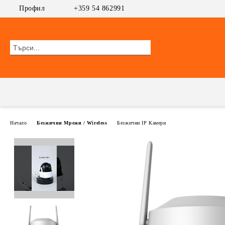
Профил
+359 54 862991
Начало
Безжични Мрежи / Wireless
Безжични IP Камери