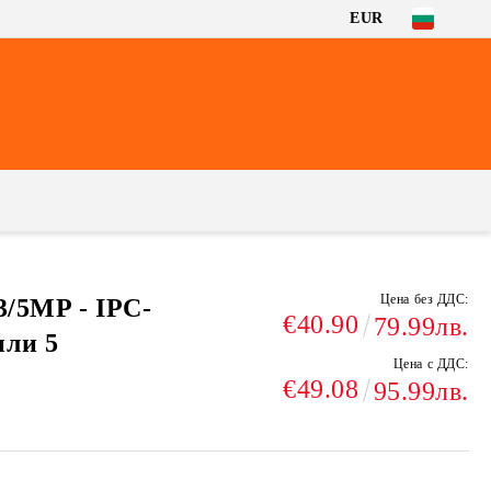
EUR
Цена без ДДС:
3/5MP - IPC-
€40.90
79.99лв.
или 5
Цена с ДДС:
€49.08
95.99лв.