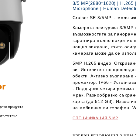
3/5 MP(2880*1620) | H.265 | 
Microphone | Human Detecti
Cruiser SE 3/5MP
- моля из
Камерата осигурява 3/5MP 
възможностите за панорамн
гарантира пълно покритие 
нощно виждане, които осигу
камерата може да се изпол
5MP H.265 видео.
Откриван
ви.
Интелигентно проследя
обекти.
Активно възпиране 
прожектор.
IP66 -
Устойчива
-
Поддържа четири режима з
мрак.
Разнообразно съхран
карта (до 512 GB).
Известия
цени продукта
на мобилния ви телефон.
W
тветствие
СПЕЦИФИКАЦИЯ
5 MP