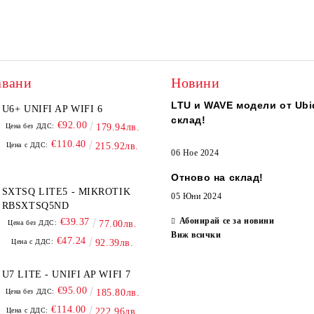
авани
Новини
LTU и WAVE модели от Ubiq
U6+ UNIFI AP WIFI 6
склад!
€92.00
Цена без ДДС:
179.94лв.
€110.40
Цена с ДДС:
215.92лв.
06 Ное 2024
Отново на склад!
SXTSQ LITE5 - MIKROTIK
05 Юни 2024
RBSXTSQ5ND
Абонирай се за новини
€39.37
Цена без ДДС:
77.00лв.
Виж всички
€47.24
Цена с ДДС:
92.39лв.
U7 LITE - UNIFI AP WIFI 7
€95.00
Цена без ДДС:
185.80лв.
€114.00
Цена с ДДС:
222.96лв.