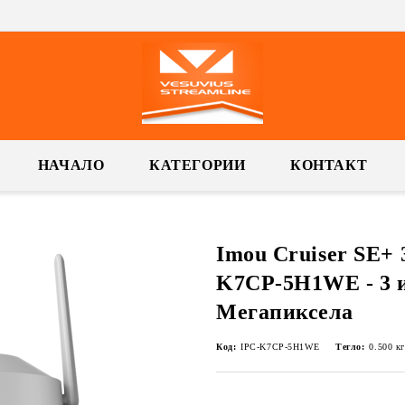
НАЧАЛО
КАТЕГОРИИ
КОНТАКТ
Imou Cruiser SE+ 
K7CP-5H1WE - 3 
Мегапиксела
Код:
IPC-K7CP-5H1WE
Тегло:
0.500
кг