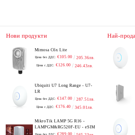
Нови продукти
Най-прод
Mimosa C6x Lite
€105.00
Цена без ДДС:
205.36лв.
€126.00
Цена с ДДС:
246.43лв.
Ubiquiti U7 Long Range - U7-
LR
€147.00
Цена без ДДС:
287.51лв.
€176.40
Цена с ДДС:
345.01лв.
MikroTik LAMP 5G R16 -
LAMPGM&RG520F-EU - eSIM
€289.00
Цена без ДДС:
565.23лв.