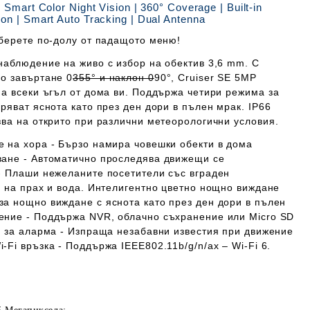
Smart Color Night Vision | 360° Coverage | Built-in
on | Smart Auto Tracking | Dual Antenna
берете по-долу от падащото меню!
наблюдение на живо с избор на обектив 3,6 mm. С
о завъртане 0
355° и наклон 0
90°,
Cruiser SE 5MP
на всеки ъгъл от дома ви. Поддържа четири режима за
ряват яснота като през ден дори в пълен мрак.
IP66
зва на открито при различни метеорологични условия.
е на хора -
Бързо намира човешки обекти в дома
ване -
Автоматично проследява движещи се
-
Плаши нежеланите посетители със вграден
 на прах и вода.
Интелигентно цветно нощно виждане
а нощно виждане с яснота като през ден дори в пълен
ение -
Поддържа NVR, облачно съхранение или Micro SD
 за аларма -
Изпраща незабавни известия при движение
i-Fi връзка -
Поддържа IEEE802.11b/g/n/ax – Wi-Fi 6.