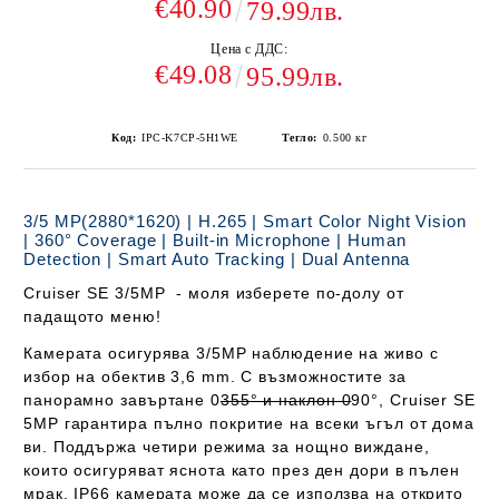
€40.90
79.99лв.
Цена с ДДС:
€49.08
95.99лв.
Код:
IPC-K7CP-5H1WE
Тегло:
0.500
кг
3/5 MP(2880*1620) | H.265 | Smart Color Night Vision
| 360° Coverage | Built-in Microphone | Human
Detection | Smart Auto Tracking | Dual Antenna
Cruiser SE 3/5MP
- моля изберете по-долу от
падащото меню!
Камерата осигурява 3/5MP наблюдение на живо с
избор на обектив 3,6 mm. С възможностите за
панорамно завъртане 0
355° и наклон 0
90°,
Cruiser SE
5MP
гарантира пълно покритие на всеки ъгъл от дома
ви. Поддържа четири режима за нощно виждане,
които осигуряват яснота като през ден дори в пълен
мрак.
IP66
камерата може да се използва на открито