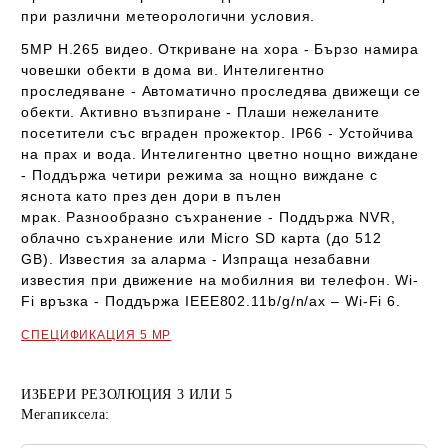
при различни метеорологични условия.
5MP H.265 видео.
Откриване на хора -
Бързо намира
човешки обекти в дома ви.
Интелигентно
проследяване -
Автоматично проследява движещи се
обекти.
Активно възпиране -
Плаши нежеланите
посетители със вграден прожектор.
IP66 -
Устойчива
на прах и вода.
Интелигентно цветно нощно виждане
-
Поддържа четири режима за нощно виждане с
яснота като през ден дори в пълен
мрак.
Разнообразно съхранение -
Поддържа NVR,
облачно съхранение или Micro SD карта (до 512
GB).
Известия за аларма -
Изпраща незабавни
известия при движение на мобилния ви телефон.
Wi-
Fi връзка -
Поддържа IEEE802.11b/g/n/ax – Wi-Fi 6.
СПЕЦИФИКАЦИЯ
5 MP
ИЗБЕРИ РЕЗОЛЮЦИЯ 3 ИЛИ 5
Мегапиксела: