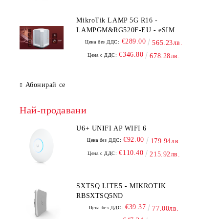
MikroTik LAMP 5G R16 -
LAMPGM&RG520F-EU - eSIM
€289.00
Цена без ДДС:
565.23лв.
€346.80
Цена с ДДС:
678.28лв.
Абонирай се
Най-продавани
U6+ UNIFI AP WIFI 6
€92.00
Цена без ДДС:
179.94лв.
€110.40
Цена с ДДС:
215.92лв.
SXTSQ LITE5 - MIKROTIK
RBSXTSQ5ND
€39.37
Цена без ДДС:
77.00лв.