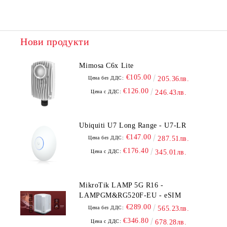
Ние ще се свържем с вас в рамките на работния ден.
Нови продукти
Mimosa C6x Lite
€105.00
Цена без ДДС:
205.36лв.
€126.00
Цена с ДДС:
246.43лв.
Ubiquiti U7 Long Range - U7-LR
€147.00
Цена без ДДС:
287.51лв.
€176.40
Цена с ДДС:
345.01лв.
MikroTik LAMP 5G R16 -
LAMPGM&RG520F-EU - eSIM
€289.00
Цена без ДДС:
565.23лв.
€346.80
Цена с ДДС:
678.28лв.