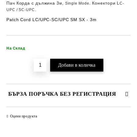
Пач Корда с дължина 3
,
. Конектори
L
м
Single Mode
C-
.
UPC / SC-UPC
Patch Cord LC/UPC-SC/UPC SM SX - 3m
Добави в желани
На Склад
БЪРЗА ПОРЪЧКА БЕЗ РЕГИСТРАЦИЯ
САМО ПОПЪЛНЕТЕ 2 ПОЛЕТА
Оцени продукта