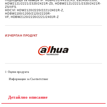
Подходяща за камери
IP
: HDB4231/4431CAS,
EB5400/5500,
HDW2121/2221/2320/2421R-ZS, HDBW2121/2221/2320/2421R-
ZS/VFS.
HDCVI:
HDW2120/2220/2221/2401R-Z,
HDBW1100/1200/2120/2220R-
VF,
HDBW2120/2220/2221/2401R-Z
Добави в желани
ИЗЧЕРПАН ПРОДУКТ
Оцени продукта
Информация за Съответствие
Детайлно описание