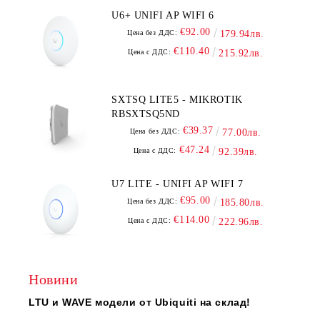
U6+ UNIFI AP WIFI 6
€92.00
Цена без ДДС:
179.94лв.
€110.40
Цена с ДДС:
215.92лв.
SXTSQ LITE5 - MIKROTIK
RBSXTSQ5ND
€39.37
Цена без ДДС:
77.00лв.
€47.24
Цена с ДДС:
92.39лв.
U7 LITE - UNIFI AP WIFI 7
€95.00
Цена без ДДС:
185.80лв.
€114.00
Цена с ДДС:
222.96лв.
Новини
LTU и WAVE модели от Ubiquiti на склад!