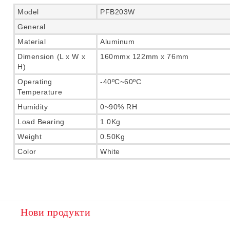
Model
PFB203W
General
Material
Aluminum
Dimension (L x W x
160mmx 122mm x 76mm
H)
Operating
-40ºC~60ºC
Temperature
Humidity
0~90% RH
Load Bearing
1.0Kg
Weight
0.50Kg
Color
White
Нови продукти