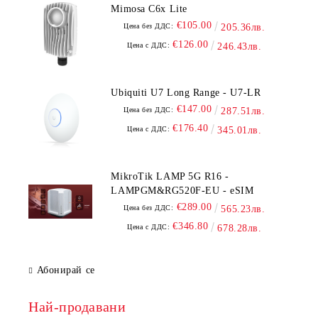
Mimosa C6x Lite
€105.00
Цена без ДДС:
205.36лв.
€126.00
Цена с ДДС:
246.43лв.
Ubiquiti U7 Long Range - U7-LR
€147.00
Цена без ДДС:
287.51лв.
€176.40
Цена с ДДС:
345.01лв.
MikroTik LAMP 5G R16 -
LAMPGM&RG520F-EU - eSIM
€289.00
Цена без ДДС:
565.23лв.
€346.80
Цена с ДДС:
678.28лв.
Абонирай се
Най-продавани