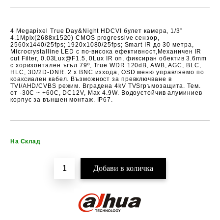
4 Megapixel True Day&Night HDCVI булет камера, 1/3”
4.1Mpix(2688x1520) CMOS
progressive сензор,
2560x1440/25fps; 1920x1080/25fps; Smart IR д
о 30 метра,
Microcrystalline LED с по-висока ефективност,
Механичен IR
cut Filter, 0.03Lux@F1.5, 0Lux IR on, фиксиран обектив 3.6mm
с
хоризонтален ъгъл 79º,
True WDR 120dB
, AWB, AGC, BLC,
HLC, 3D/2D-DNR. 2 х BNC изхода,
OSD меню управляемо по
коаксиален кабел
. Възможност за превключване в
TVI/AHD/CVBS режим. Вградена 4kV TVS
гръмо
защита. Тем.
oт -30C ~ +60C, DC12V, Max 4.9W.
Водоустойчив алуминиев
корпус за
външен монтаж. IP67.
Добави в желани
На Склад