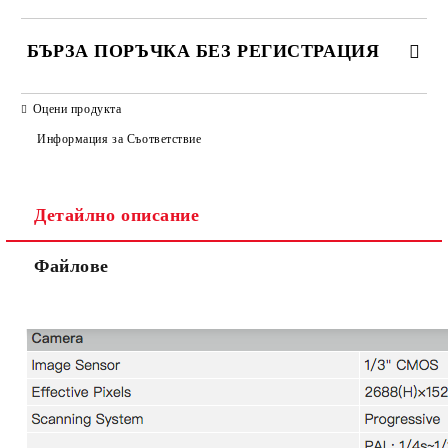
БЪРЗА ПОРЪЧКА БЕЗ РЕГИСТРАЦИЯ
САМО ПОПЪЛНЕТЕ 2 ПОЛЕТА
Оцени продукта
Информация за Съответствие
Детайлно описание
Ние ще се свържем с вас в рамките на работния ден.
Файлове