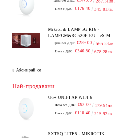
€147.00
Цена без ДДС:
287.51лв.
€176.40
Цена с ДДС:
345.01лв.
MikroTik LAMP 5G R16 -
LAMPGM&RG520F-EU - eSIM
€289.00
Цена без ДДС:
565.23лв.
€346.80
Цена с ДДС:
678.28лв.
Абонирай се
Най-продавани
U6+ UNIFI AP WIFI 6
€92.00
Цена без ДДС:
179.94лв.
€110.40
Цена с ДДС:
215.92лв.
SXTSQ LITE5 - MIKROTIK