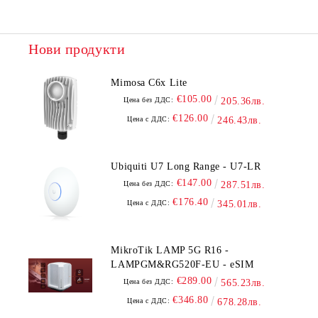
Нови продукти
Mimosa C6x Lite
€105.00
Цена без ДДС:
205.36лв.
€126.00
Цена с ДДС:
246.43лв.
Ubiquiti U7 Long Range - U7-LR
€147.00
Цена без ДДС:
287.51лв.
€176.40
Цена с ДДС:
345.01лв.
MikroTik LAMP 5G R16 -
LAMPGM&RG520F-EU - eSIM
€289.00
Цена без ДДС:
565.23лв.
€346.80
Цена с ДДС:
678.28лв.