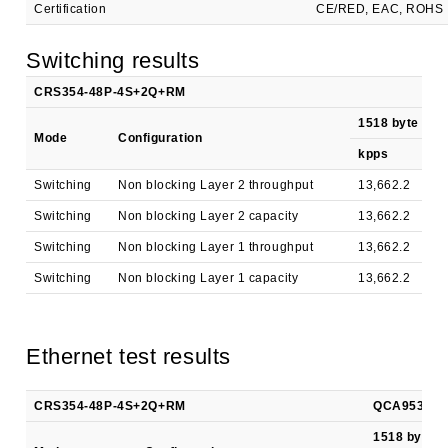
Certification
CE/RED, EAC, ROHS
Switching results
CRS354-48P-4S+2Q+RM
1518 byte
Mode
Configuration
kpps
M
Switching
Non blocking Layer 2 throughput
13,662.2
1
Switching
Non blocking Layer 2 capacity
13,662.2
3
Switching
Non blocking Layer 1 throughput
13,662.2
1
Switching
Non blocking Layer 1 capacity
13,662.2
3
Ethernet test results
CRS354-48P-4S+2Q+RM
QCA9531 all
1518 byte