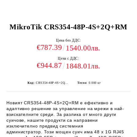
MikroTik CRS354-48P-4S+2Q+RM
Цена без ДДС:
€787.39
1540.00лв.
Цена с ДДС:
€944.87
1848.01лв.
Код:
CRS354-48P-4S+2Q+RM
Тегло:
0.000
кг
Новият
CRS354-48P-4S+2Q+RM
е ефективно и
адаптивно решение за управление на мрежи в най-
взискателните среди. За разлика от много други
суичове, нашите продукти са направени
изключително предвид системния
администратор. Този мощен суич има 48 x 1G RJ45