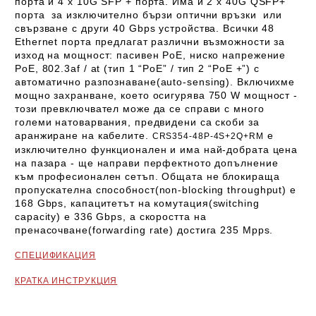
порта и 4 x 10G SFP + порта. Има и 2 x 40G QSFP+
порта за изключително бързи оптични връзки или
свързване с други 40 Gbps устройства. Всички 48
Ethernet порта предлагат различни възможности за
изход на мощност: пасивен PoE, ниско напрежение
PoE, 802.3af / at (тип 1 “PoE” / тип 2 “PoE +”) с
автоматично разпознаване(
auto-sensing)
. Включихме
мощно захранване, което осигурява 750 W мощност -
този превключвател може да се справи с много
големи натоварвания, предвидени са скоби за
аранжиране на кабелите.
е
CRS354-48P-4S+2Q+RM
изключително функционален и има най-добрата цена
на пазара - ще направи перфектното допълнение
към професионален сетъп. Общата не блокираща
пропускателна способност(
non-blocking throughput)
е
168 Gbps, капацитетът на комутация(
switching
capacity)
е 336 Gbps, а скоростта на
пренасочване(
forwarding rate)
достига 235 Mpps.
СПЕЦИФИКАЦИЯ
КРАТКА ИНСТРУКЦИЯ