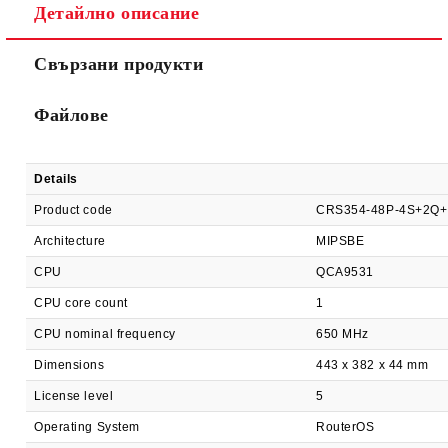
Детайлно описание
Ние ще се свържем с вас в рамките на работния ден.
Свързани продукти
Файлове
Details
Product code
CRS354-48P-4S+2Q
Architecture
MIPSBE
CPU
QCA9531
CPU core count
1
CPU nominal frequency
650 MHz
Dimensions
443 x 382 x 44 mm
License level
5
Operating System
RouterOS