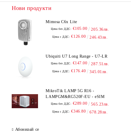
Нови продукти
Mimosa C6x Lite
€105.00
Цена без ДДС:
205.36лв.
€126.00
Цена с ДДС:
246.43лв.
Ubiquiti U7 Long Range - U7-LR
€147.00
Цена без ДДС:
287.51лв.
€176.40
Цена с ДДС:
345.01лв.
MikroTik LAMP 5G R16 -
LAMPGM&RG520F-EU - eSIM
€289.00
Цена без ДДС:
565.23лв.
€346.80
Цена с ДДС:
678.28лв.
Абонирай се