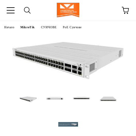
Начало
MikroTik
СУИЧОВЕ
PoE Суичове