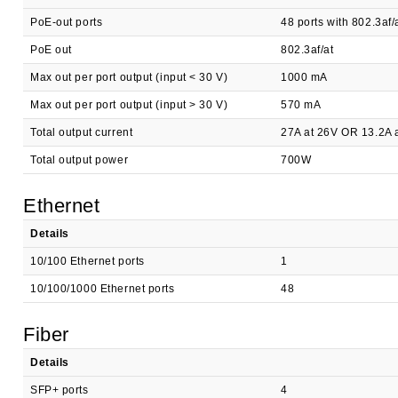
PoE-out ports
48 ports with 802.3af
PoE out
802.3af/at
Max out per port output (input < 30 V)
1000 mA
Max out per port output (input > 30 V)
570 mA
Total output current
27A at 26V OR 13.2A 
Total output power
700W
Ethernet
Details
10/100 Ethernet ports
1
10/100/1000 Ethernet ports
48
Fiber
Details
SFP+ ports
4