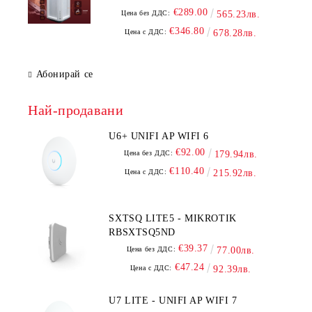
€289.00
Цена без ДДС:
565.23лв.
€346.80
Цена с ДДС:
678.28лв.
Абонирай се
Най-продавани
U6+ UNIFI AP WIFI 6
€92.00
Цена без ДДС:
179.94лв.
€110.40
Цена с ДДС:
215.92лв.
SXTSQ LITE5 - MIKROTIK
RBSXTSQ5ND
€39.37
Цена без ДДС:
77.00лв.
€47.24
Цена с ДДС:
92.39лв.
U7 LITE - UNIFI AP WIFI 7