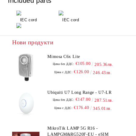
Included parts
IEC cord
IEC cord
Нови продукти
Mimosa C6x Lite
€105.00
Цена без ДДС:
205.36лв.
€126.00
Цена с ДДС:
246.43лв.
Ubiquiti U7 Long Range - U7-LR
€147.00
Цена без ДДС:
287.51лв.
€176.40
Цена с ДДС:
345.01лв.
MikroTik LAMP 5G R16 -
LAMPGM&RG520F-EU - eSIM