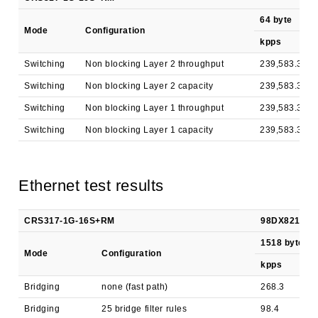
64 byte
Mode
Configuration
kpps
Switching
Non blocking Layer 2 throughput
239,583.3
Switching
Non blocking Layer 2 capacity
239,583.3
Switching
Non blocking Layer 1 throughput
239,583.3
Switching
Non blocking Layer 1 capacity
239,583.3
Ethernet test results
CRS317-1G-16S+RM
98DX8216B0 a
1518 byte
Mode
Configuration
kpps
Bridging
none (fast path)
268.3
Bridging
25 bridge filter rules
98.4