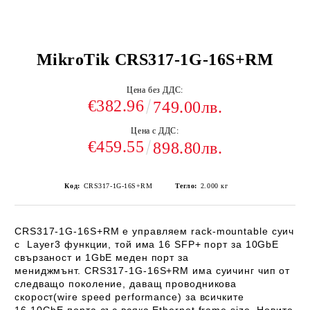
MikroTik CRS317-1G-16S+RM
Цена без ДДС:
€382.96
749.00лв.
Цена с ДДС:
€459.55
898.80лв.
Код:
CRS317-1G-16S+RM
Тегло:
2.000
кг
CRS317-1G-16S+RM
е управляем rack-mountable суич
с Layer3 функции, той има 16 SFP+ порт за 10GbE
свързаност и 1GbE меден порт за
мениджмънт. CRS317-1G-16S+RM има суичинг чип от
следващо поколение, даващ проводникова
скорост(wire speed performance)
за всичките