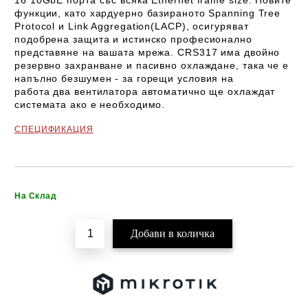
16 10GbE порта със всяка Ethernet frame size.
Новите
функции, като хардуерно базираното Spanning Tree
Protocol и Link Aggregation(LACP), осигуряват
подобрена защита и истинско професионално
представяне на вашата мрежа. CRS317 има двойно
резервно захранване и пасивно охлаждане, така че е
напълно безшумен - за горещи условия на
работа два вентилатора автоматично ще охлаждат
системата ако е необходимо.
СПЕЦИФИКАЦИЯ
Добави в желани
На Склад