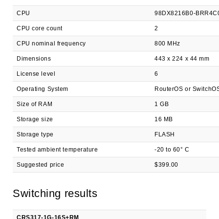
CPU
98DX8216B0-BRR4C
CPU core count
2
CPU nominal frequency
800 MHz
Dimensions
443 x 224 x 44 mm
License level
6
Operating System
RouterOS or SwitchO
Size of RAM
1 GB
Storage size
16 MB
Storage type
FLASH
Tested ambient temperature
-20 to 60° C
Suggested price
$399.00
Switching results
CRS317-1G-16S+RM