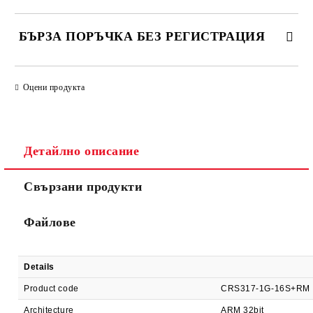
БЪРЗА ПОРЪЧКА БЕЗ РЕГИСТРАЦИЯ
САМО ПОПЪЛНЕТЕ 2 ПОЛЕТА
Оцени продукта
Детайлно описание
Ние ще се свържем с вас в рамките на работния ден.
Свързани продукти
Файлове
Details
Product code
CRS317-1G-16S+RM
Architecture
ARM 32bit