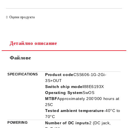
САМО ПОПЪЛНЕТЕ 2 ПОЛЕТА
Оцени продукта
Детайлно описание
Ние ще се свържем с вас в рамките на работния ден.
Файлове
SPECIFICATIONS
Product code
CSS606-1G-2Gi-
3S+OUT
Switch chip model
88E6193X
Operating System
SwOS
MTBF
Approximately 200'000 hours at
25C
Tested ambient temperature
-40°C to
70°C
POWERING
Number of DC inputs
2 (DC jack,