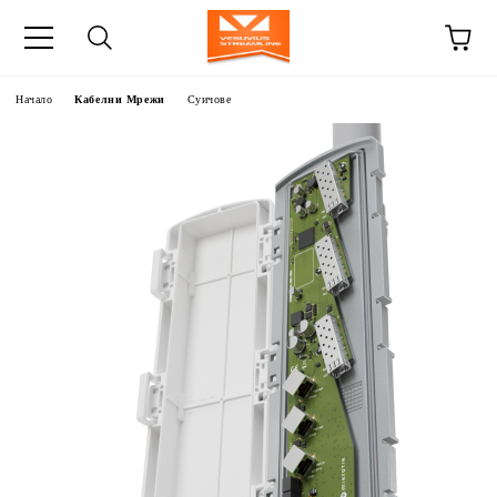
Начало
Кабелни Мрежи
Суичове