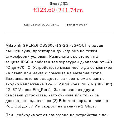
Цена с ДДС:
€123.60
241.74лв.
Код:
CSS606-1G-2Gi-3S+OUT
Тегло:
0.500
кг
MikroTik GPERx6 CSS606-1G-2Gi-3S+OUT
е здрав
външен суич, проектиран да издържа на тежки
атмосферни условия. Разполага със степен на
защита
IP66
и работен температурен диапазон от
–40
°C до +70 °C
. Устройството може лесно да се монтира
на стълб или мачта с помощта на метална скоба.
Захранването се осъществява чрез
клема с винт
с
входно напрежение
12–57 V
или чрез
PoE-IN (802.3bt)
42–57 V
през
Eth_Port1
. Захранване за други
свързани устройства, като суичове или точки за
достъп, се подава чрез
(2) Ethernet порта
с
пасивен
PoE Out до 57 V
и скорост на данните
1 Gbps
.
При необходимост от свързване на устройства с по-