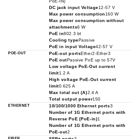
PoE-IN)
DC jack input Voltage
12-57 V
Max power consumption
160 W
Max power consumption without
attachments
6 W
PoE in
802.3 bt
Cooling type
Passive
PoE in input Voltage
42-57 V
POE-OUT
PoE-out ports
Ether2-Ether3
PoE out
Passive PoE up to 57V
Low voltage PoE-Out current
limit
1.2 A
High voltage PoE-Out current
limit
0.625 A
Max total out (A)
2.4 A
Total output power
150
ETHERNET
10/100/1000 Ethernet ports
3
Number of 1G Ethernet ports with
Reverse PoE (PoE-in)
1
Number of 1G Ethernet ports with
PoE-out
2
FIBER
SFP+ ports
3