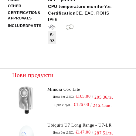
OTHER
CPU temperature monitor
Yes
CERTIFICATION &
Certification
CE, EAC, ROHS
APPROVALS
IP
66
INCLUDED PARTS
K-
93
Нови продукти
Mimosa C6x Lite
€105.00
Цена без ДДС:
205.36лв.
€126.00
Цена с ДДС:
246.43лв.
Ubiquiti U7 Long Range - U7-LR
€147.00
Цена без ДДС:
287.51лв.