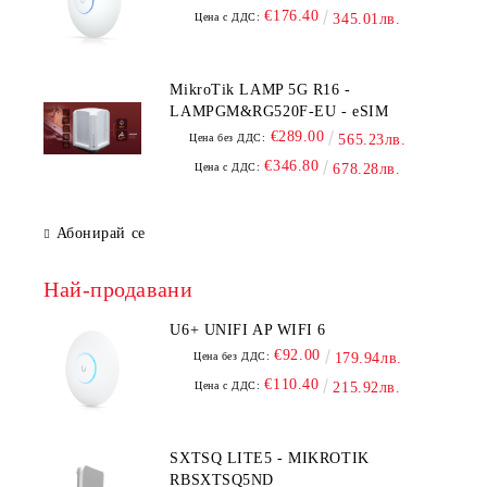
€176.40
Цена с ДДС:
345.01лв.
MikroTik LAMP 5G R16 -
LAMPGM&RG520F-EU - eSIM
€289.00
Цена без ДДС:
565.23лв.
€346.80
Цена с ДДС:
678.28лв.
Абонирай се
Най-продавани
U6+ UNIFI AP WIFI 6
€92.00
Цена без ДДС:
179.94лв.
€110.40
Цена с ДДС:
215.92лв.
SXTSQ LITE5 - MIKROTIK
RBSXTSQ5ND