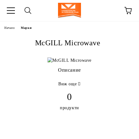
Начало
Марки
McGILL Microwave
Описание
Виж още
0
продукти