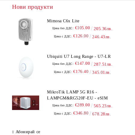
Нови продукти
Mimosa C6x Lite
€105.00
Цена без ДДС:
205.36лв.
€126.00
Цена с ДДС:
246.43лв.
Ubiquiti U7 Long Range - U7-LR
€147.00
Цена без ДДС:
287.51лв.
€176.40
Цена с ДДС:
345.01лв.
MikroTik LAMP 5G R16 -
LAMPGM&RG520F-EU - eSIM
€289.00
Цена без ДДС:
565.23лв.
€346.80
Цена с ДДС:
678.28лв.
Абонирай се