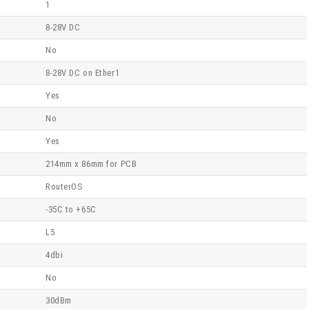
1
8-28V DC
No
8-28V DC on Ether1
Yes
No
Yes
214mm x 86mm for PCB
RouterOS
-35C to +65C
L5
4dbi
No
30dBm