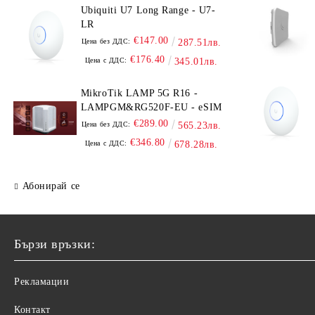
Ubiquiti U7 Long Range - U7-
LR
€147.00
Цена без ДДС:
287.51лв.
€176.40
Цена с ДДС:
345.01лв.
MikroTik LAMP 5G R16 -
LAMPGM&RG520F-EU - eSIM
€289.00
Цена без ДДС:
565.23лв.
€346.80
Цена с ДДС:
678.28лв.
Абонирай се
Бързи връзки:
Рекламации
Контакт