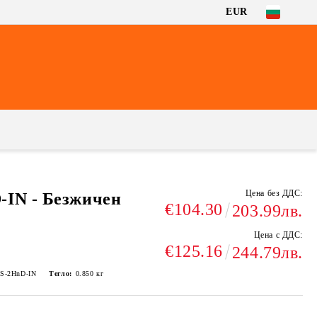
EUR
Цена без ДДС:
-IN - Безжичен
€104.30
203.99лв.
Цена с ДДС:
€125.16
244.79лв.
S-2HnD-IN
Тегло:
0.850
кг