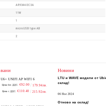
AR9344-DC3A
11W
1
microUSB type AB
2
авани
Новини
LTU и WAVE модели от Ubiq
U6+ UNIFI AP WIFI 6
склад!
€92.00
Цена без ДДС:
179.94лв.
€110.40
Цена с ДДС:
215.92лв.
06 Ное 2024
Отново на склад!