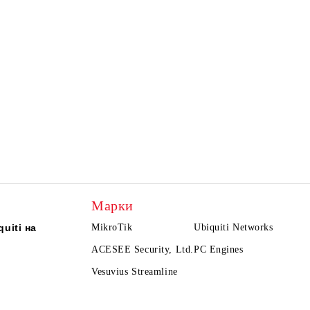
Марки
uiti на
MikroTik
Ubiquiti Networks
ACESEE Security, Ltd.
PC Engines
Vesuvius Streamline