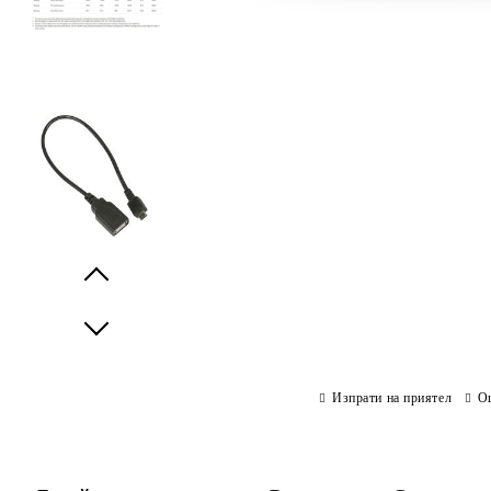
Prev
Next
Изпрати на приятел
О