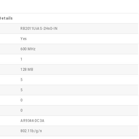
Details
RB2011UiAS-2HnD-IN
Yes
600 MHz
1
128 MB
5
5
0
0
AR9344-DC3A
802.11b/g/n