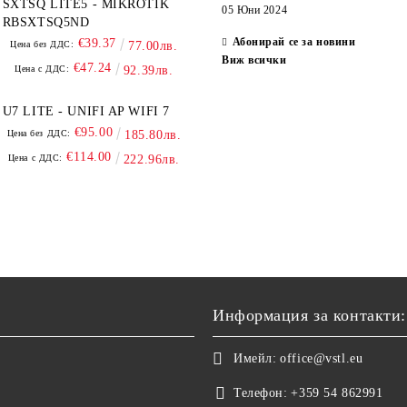
SXTSQ LITE5 - MIKROTIK
05 Юни 2024
RBSXTSQ5ND
Абонирай се за новини
€39.37
Цена без ДДС:
77.00лв.
Виж всички
€47.24
Цена с ДДС:
92.39лв.
U7 LITE - UNIFI AP WIFI 7
€95.00
Цена без ДДС:
185.80лв.
€114.00
Цена с ДДС:
222.96лв.
Информация за контакти:
Имейл:
office@vstl.eu
Телефон:
+359 54 862991