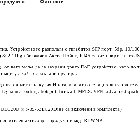
продукти
Файлове
ия. Устройството разполага с гигабитов SFP порт, 5бр. 10/10
 802.11bgn безжичен Аксес Пойнт, RJ45 сериен порт, microUSB
), от него може да се захрани друго ПоЕ устройство, като по 
същия, с който е захранен рутера.
аптер и метална кутия Инсталираната операционната система 
amic routing, hotspot, firewall, MPLS, VPN, advanced quality o
1DLC20D и S-35/53LC20D(не са включени в комплекта).
опълнителен аксесоар - продуктов код: RBWMK