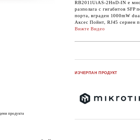
RB2011UiAS-2HnD-IN е мног
разполага с гигабитов SFP 
порта, вграден 1000mW dua
Аксес Пойнт, RJ45 сериен п
Вижте Видео
ИЗЧЕРПАН ПРОДУКТ
цени продукта