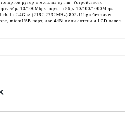
опортов рутер в метална кутия. Устройството
порт, 5бр. 10/100Mbps порта и 5бр. 10/100/1000Mbps
l chain 2.4Ghz (2192-2732MHz) 802.11bgn безжичен
орт, microUSB порт, две 4dBi омни антени и LCD панел.
Добави в желани