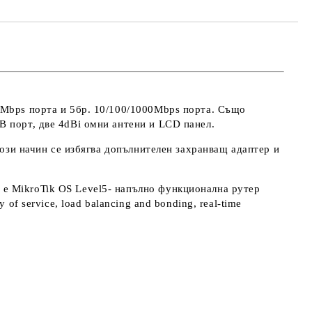
0Mbps порта и 5бр. 10/100/1000Mbps порта. Също
 порт, две 4dBi омни антени и LCD панел.
този начин се избягва допълнителен захранващ адаптер и
е MikroTik OS Level5- напълно функционална рутер
f service, load balancing and bonding, real-time