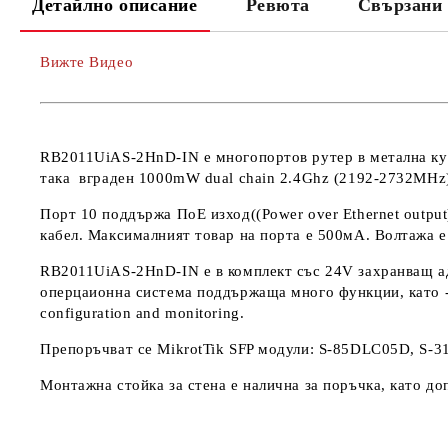
Детайлно описание
Ревюта
Свързани 
Вижте Видео
RB2011UiAS-2HnD-IN е многопортов рутер в метална кут
така вграден 1000mW dual chain 2.4Ghz (2192-2732MHz)
Порт 10 поддържа ПоЕ изход((Power over Ethernet output
кабел. Максималният товар на порта е 500мА. Волтажа е 
RB2011UiAS-2HnD-IN е в комплект със 24V захранващ ад
оперцаионна система поддържаща много функции, като - Dyn
configuration and monitoring.
Препоръчват се MikrotTik SFP модули: S-85DLC05D, S-3
Монтажна стойка за стена е налична за поръчка, като д