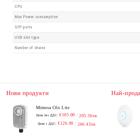
CPU
Max Power consumption
SFP ports
USB slot type
Number of chains
Нови продукти
Най-прод
Mimosa C6x Lite
€105.00
Цена без ДДС:
205.36лв.
€126.00
Цена с ДДС:
246.43лв.