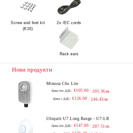
Screw and feet kit
2x IEC cords
(K10)
Rack ears
Нови продукти
Mimosa C6x Lite
€105.00
Цена без ДДС:
205.36лв.
€126.00
Цена с ДДС:
246.43лв.
Ubiquiti U7 Long Range - U7-LR
€147.00
Цена без ДДС:
287.51лв.