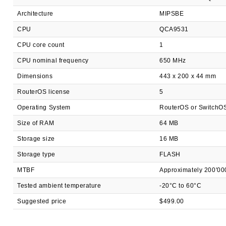
Architecture
MIPSBE
CPU
QCA9531
CPU core count
1
CPU nominal frequency
650 MHz
Dimensions
443 x 200 x 44 mm
RouterOS license
5
Operating System
RouterOS or SwitchO
Size of RAM
64 MB
Storage size
16 MB
Storage type
FLASH
MTBF
Approximately 200'00
Tested ambient temperature
-20°C to 60°C
Suggested price
$499.00