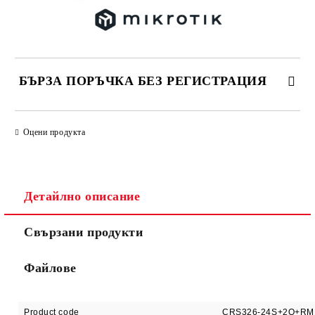
БЪРЗА ПОРЪЧКА БЕЗ РЕГИСТРАЦИЯ
САМО ПОПЪЛНЕТЕ 2 ПОЛЕТА
Оцени продукта
Детайлно описание
Ние ще се свържем с вас в рамките на работния ден.
Свързани продукти
Файлове
Product code
CRS326-24S+2Q+RM