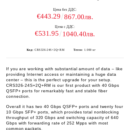
Цена без ДДС:
€443.29
867.00лв.
Цена с ДДС:
€531.95
1040.40лв.
Код:
CRS326-24S+2Q+RM
Тегло:
1.000
кг
If you are working with substantial amount of data – like
providing Internet access or maintaining a huge data
center – this is the perfect upgrade for your setup.
CRS326-24S+2Q+RM is our first product with 40 Gbps
QSFP+ ports for remarkably fast and stable fiber
connection.
Overall it has two 40 Gbps QSFP+ ports and twenty four
10 Gbps SFP+ ports, which provides total nonblocking
throughput of 320 Gbps and switching capacity of 640
Gbps with forwarding rate of 252 Mpps with most
common packets.