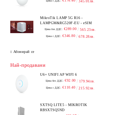
€176.40
Цена с ДДС:
345.01лв.
MikroTik LAMP 5G R16 -
LAMPGM&RG520F-EU - eSIM
€289.00
Цена без ДДС:
565.23лв.
€346.80
Цена с ДДС:
678.28лв.
Абонирай се
Най-продавани
U6+ UNIFI AP WIFI 6
€92.00
Цена без ДДС:
179.94лв.
€110.40
Цена с ДДС:
215.92лв.
SXTSQ LITE5 - MIKROTIK
RBSXTSQ5ND